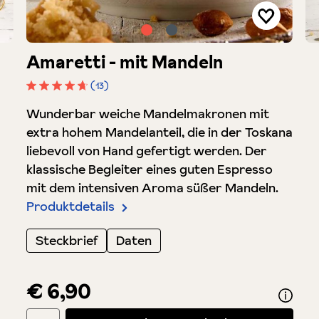
Amaretti - mit Mandeln
(13)
Durchschnittliche Bewertung von 4.6 von 5 Stern
Wunderbar weiche Mandelmakronen mit
extra hohem Mandelanteil, die in der Toskana
liebevoll von Hand gefertigt werden. Der
klassische Begleiter eines guten Espresso
mit dem intensiven Aroma süßer Mandeln.
Produktdetails
Steckbrief
Daten
€ 6,90
Produkt Anzahl: Gib den gewünschten Wert ein oder benutze di