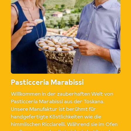
Pasticceria Marabissi
Willkommen in der zauberhaften Welt von
Pasticceria Marabissi aus der Toskana.
Unsere Manufaktur ist berühmt für
handgefertigte Köstlichkeiten wie die
himmlischen Ricciarelli. Während sie im Ofen