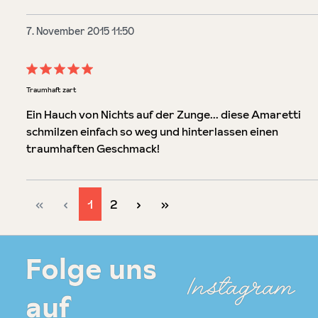
7. November 2015 11:50
Bewertung mit 5 von 5 Sternen
Traumhaft zart
Ein Hauch von Nichts auf der Zunge... diese Amaretti
schmilzen einfach so weg und hinterlassen einen
traumhaften Geschmack!
Seite
Seite
1
2
Folge uns
Instagram
auf