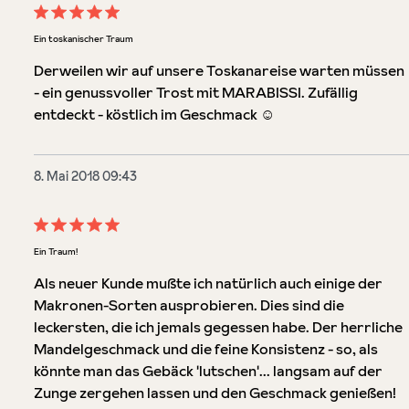
Bewertung mit 5 von 5 Sternen
Ein toskanischer Traum
Derweilen wir auf unsere Toskanareise warten müssen
- ein genussvoller Trost mit MARABISSI. Zufällig
entdeckt - köstlich im Geschmack ☺️
8. Mai 2018 09:43
Bewertung mit 5 von 5 Sternen
Ein Traum!
Als neuer Kunde mußte ich natürlich auch einige der
Makronen-Sorten ausprobieren. Dies sind die
leckersten, die ich jemals gegessen habe. Der herrliche
Mandelgeschmack und die feine Konsistenz - so, als
könnte man das Gebäck 'lutschen'... langsam auf der
Zunge zergehen lassen und den Geschmack genießen!