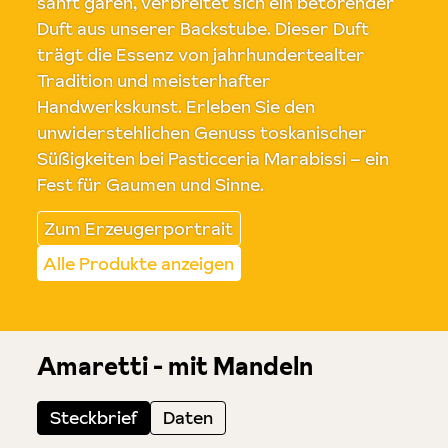
sanft garen, verbreitet sich ein betörender
Duft aus unserer Backstube. Dieser Duft
trägt die Essenz von jahrhundertealter
Tradition und meisterhafter
Handwerkskunst. Erleben Sie den
unwiderstehlichen Genuss toskanischer
Süßigkeiten bei Pasticceria Marabissi – ein
Fest für Gaumen und Sinne.
Zum Erzeugerportrait
Alle Produkte anzeigen
Amaretti - mit Mandeln
Steckbrief
Daten