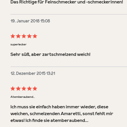
Das Richtige für Feinschmecker und -schmeckerinnen!
19. Januar 2018 15:08
Bewertung mit 5 von 5 Sternen
superlecker
Sehr süß, aber zartschmelzend weich!
12. Dezember 2015 13:21
Bewertung mit 5 von 5 Sternen
Atemberaubend...
Ich muss sie einfach haben immer wieder, diese
weichen, schmelzenden Amaretti, sonst fehlt mir
etwas! Ich finde sie atemberaubend...