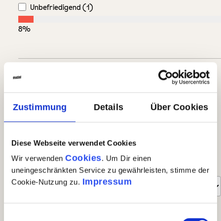
Unbefriedigend (1)
8%
Bewerten Sie dieses Produkt!
Teilen Sie Ihre Erfahrungen mit anderen Kunden.
Zustimmung
Details
Über Cookies
eigene Bewertung schreiben
Diese Webseite verwendet Cookies
Bewertungen nur in der aktuellen Sprache anzeigen.
Cookies
Wir verwenden
. Um Dir einen
Sortiert nach
uneingeschränkten Service zu gewährleisten, stimme der
Impressum
Cookie-Nutzung zu.
1
-
10
von
13
Bewertungen
Einwilligungsauswahl