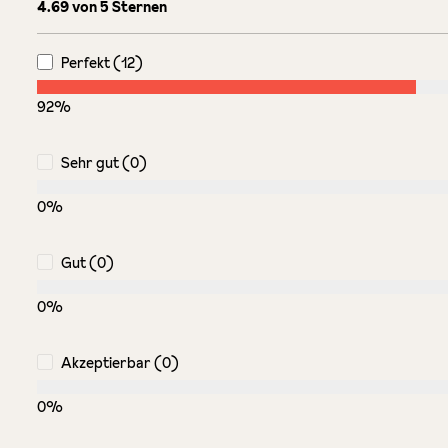
Durchschnittliche Bewertung von 4.6 von 5 Sternen
4.69 von 5 Sternen
Perfekt (12)
92%
Sehr gut (0)
0%
Gut (0)
0%
Akzeptierbar (0)
0%