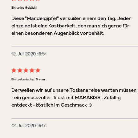
Bewertung mit 5 von 5 Sternen
Ein tolles Gebäck !
Diese "Mandelgipfel" versüßen einem den Tag. Jeder
einzelne ist eine Kostbarkeit, den man sich gerne für
einen besonderen Augenblick vorbehält.
12. Juli 2020 16:51
Bewertung mit 5 von 5 Sternen
Ein toskanischer Traum
Derweilen wir auf unsere Toskanareise warten müssen
- ein genussvoller Trost mit MARABISSI. Zufällig
entdeckt - köstlich im Geschmack ☺️
12. Juli 2020 16:51