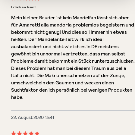
Bewertung mit 5 von 5 Sternen
Einfach ein Traum!
Mein kleiner Bruder ist kein Mandelfan lässt sich aber
für Amaretti alla mandorla problemlos begeistern und
bekommt nicht genug! Und dies soll immerhin etwas
heißen. Der Mandelanteil ist wirklich ideal
ausbalanciert und nicht wie ich es in DE meistens
gewöhnt bin unnormal vertretten, dass man selbst
Probleme damit bekommt ein Stück runterzuschlucken.
Dieses Problem hat man bei diesem Traum aus bella
Italia nicht! Die Makronen schmelzen auf der Zunge,
umschweicheln den Gaumen und wecken einen
Suchtfaktor den ich persönlich bei wenigen Produkten
habe.
22. August 2020 13:41