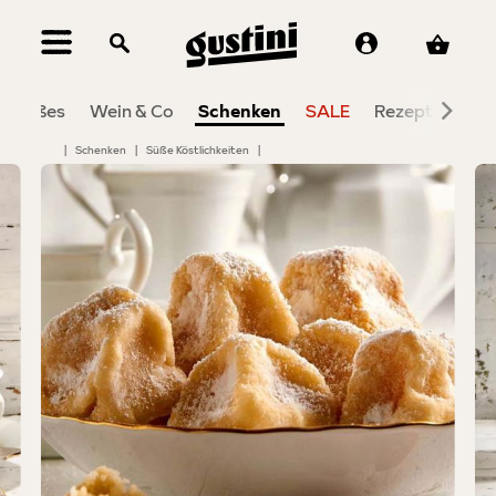
alt springen
Süßes
Wein & Co
Schenken
SALE
Rezepte
Ins
|
Schenken
|
Süße Köstlichkeiten
|
Bildergalerie überspringen