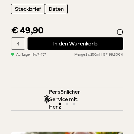
Steckbrief
Daten
€ 49,90
Produkt Anzahl: Gib den gewünschten Wert ein oder benutze di
In den Warenkorb
Auf Lager
| Nr.
71457
Menge
2 x 250ml
GP: 99,80€/l
Persönlicher
Service mit
Herz