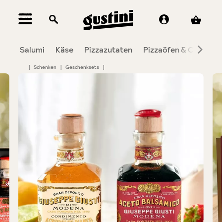
alt springen
Salumi
Käse
Pizzazutaten
Pizzaöfen & Co.
To
|
Schenken
|
Geschenksets
|
Bildergalerie überspringen