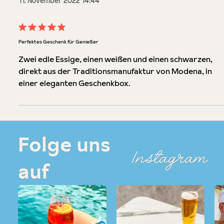
11. November 2022 14:44
Bewertung mit 5 von 5 Sternen
Perfektes Geschenk für Genießer
Zwei edle Essige, einen weißen und einen schwarzen,
direkt aus der Traditionsmanufaktur von Modena, in
einer eleganten Geschenkbox.
Folge uns
Instagram
auf