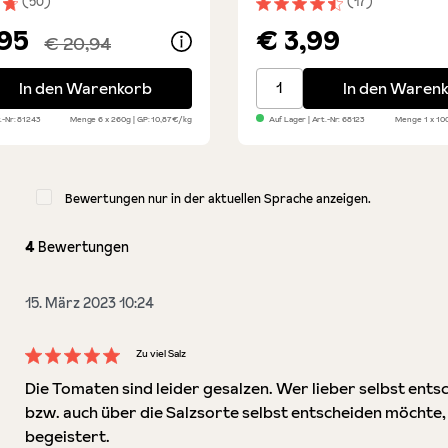
(50)
(17)
nittliche Bewertung von 4.7 von 5 Sternen
Durchschnittliche Bewert
,95
€ 3,99
€ 20,94
ano Tomaten - 6er Set
Caputo Hefe Trocken - Lie
In den Warenkorb
In den Waren
.-Nr:
81243
Menge
6 x 260g
GP: 10,87€/kg
Auf Lager
| Art.-Nr:
68123
Menge
1 x 1
Bewertungen nur in der aktuellen Sprache anzeigen.
4
Bewertungen
15. März 2023 10:24
Zu viel Salz
Bewertung mit 5 von 5 Sternen
Die Tomaten sind leider gesalzen. Wer lieber selbst ent
bzw. auch über die Salzsorte selbst entscheiden möchte, de
begeistert.