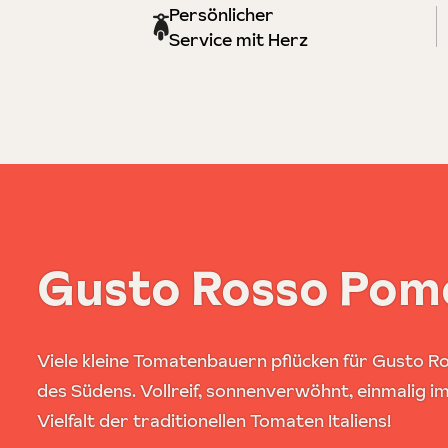
Persönlicher
Service mit Herz
Gusto Rosso Pom
Viele kleine Tomatenbauern pflücken für Gusto R
des Südens. Vollreif, sonnenverwöhnt, einmalig i
Vielfalt der traditionellen Tomaten Italiens!