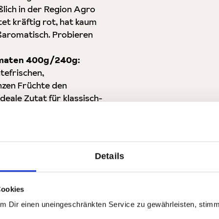
lich in der Region Agro
et kräftig rot, hat kaum
ßaromatisch. Probieren
Tomaten 400g/240g:
tefrischen,
nzen Früchte den
deale Zutat für klassisch-
für Pizza 400g/240g:
sind authentisch
te Tomaten. Sie punkten
Details
sämigem Saft eingelegt.
Tomaten 400g/240g:
Cookies
Tomaten waren gelb. Sie
Um Dir einen uneingeschränkten Service zu gewährleisten, stim
 Mit ihrem leuchtenden