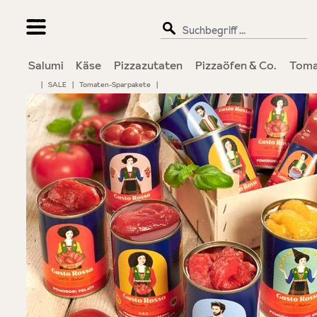
springen
Zur Hauptnavigation springen
Salumi
Käse
Pizzazutaten
Pizzaöfen & Co.
Toma
|
SALE
|
Tomaten-Sparpakete
|
Bildergalerie überspringen