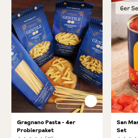
Produktgalerie überspringen
Gragnano Pasta - 4er
San Mar
Probierpaket
Set