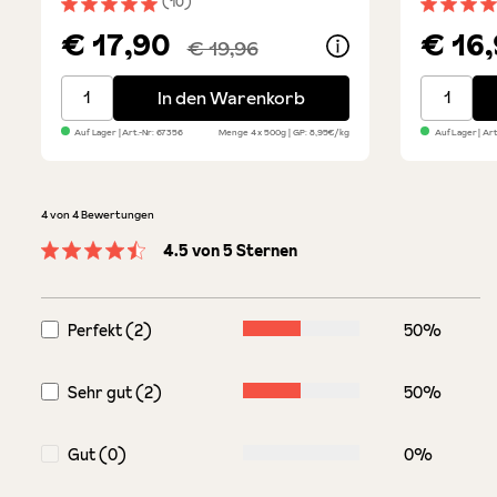
(10)
Durchschnittliche Bewertung von 5 von 5 Sternen
Durchsch
€ 17,90
€ 16
€ 19,96
Gragnano Pasta - 4er Probierpaket
San Marz
In den Warenkorb
Auf Lager
| Art.-Nr:
67356
Menge
4 x 500g
GP: 8,95€/kg
Auf Lager
| Art
4 von 4 Bewertungen
4.5 von 5 Sternen
Durchschnittliche Bewertung von 4.5 von 5 Sternen
Perfekt (2)
50%
Sehr gut (2)
50%
Gut (0)
0%