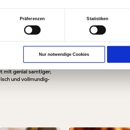
 - für Pizza oder Pasta
maten 400g/240g:
Milde,
Präferenzen
Statistiken
htomatensaft! Diese
chmackswunder, ein
 ideal für leichte
Nur notwendige Cookies
350g:
Passata
chält, entkernt und nach
t mit genial samtiger,
risch und vollmundig-