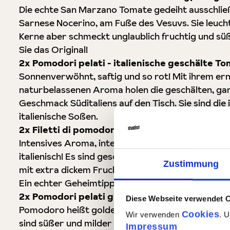
Die echte San Marzano Tomate gedeiht ausschließ
Sarnese Nocerino, am Fuße des Vesuvs. Sie leucht
Kerne aber schmeckt unglaublich fruchtig und sü
Sie das Original!
2x Pomodori pelati - italienische geschälte 
Sonnenverwöhnt, saftig und so rot! Mit ihrem ern
naturbelassenen Aroma holen die geschälten, ga
Geschmack Süditaliens auf den Tisch. Sie sind die i
italienische Soßen.
2x Filetti di pomodoro - Tomatenfilets, ideal 
Intensives Aroma, intensives Tomatenrot: Filetti 
italienisch! Es sind geschälte, sorgsam geviertel
Zustimmung
mit extra dickem Fruchtfleisch und sind in super 
Ein echter Geheimtipp für Pizza & Co.
2x Pomodori pelati gialli - Gelbe geschälte 
Diese Webseite verwendet 
Pomodoro heißt goldener Apfel, denn die ersten 
Cookies
Wir verwenden
. 
sind süßer und milder als ihre roten Schwestern.
Impressum