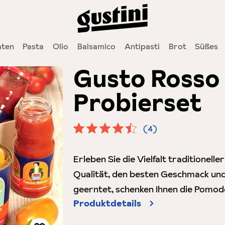
ten
Pasta
Olio
Balsamico
Antipasti
Brot
Süßes
Gusto Rosso 
Probierset
(4)
Durchschnittliche Bewertung von 4.
Erleben Sie die Vielfalt traditionell
Qualität, den besten Geschmack und 
geerntet, schenken Ihnen die Pomo
Produktdetails