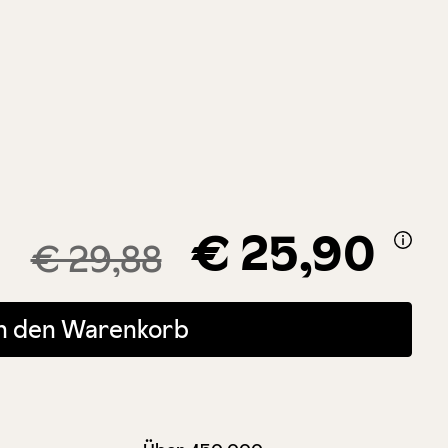
€ 25,90
€ 29,88
 oder benutze die Schaltflächen um die Anzahl zu erhöhen oder zu r
In den Warenkorb