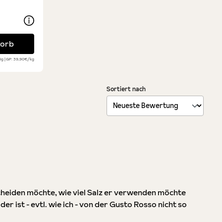
ung von 4.4 von 5 Sternen
vito Secco per Pizza
korb
00g
GP: 39,90€/kg
Sortiert nach
scheiden möchte, wie viel Salz er verwenden möchte
r ist - evtl. wie ich - von der Gusto Rosso nicht so