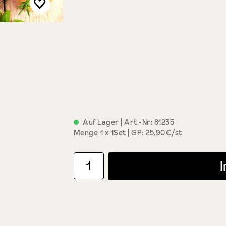
Auf Lager
| Art.-Nr:
81235
Menge
1 x 1Set
GP: 25,90€/st
Produkt Anzahl: Gib den gewünschten Wert ein