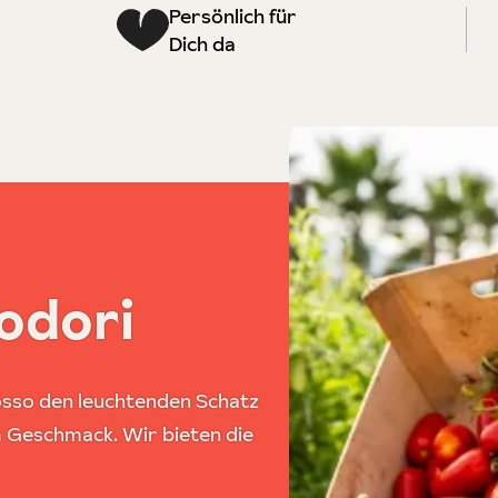
Persönlich für
Dich da
odori
osso den leuchtenden Schatz
m Geschmack. Wir bieten die