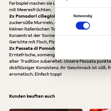
Farbspiel machen sie Lust auf kreative Kreationen
mit Meeresfrüchten.
Einwilligungsauswahl
2x Pomodori ciliegini - italienische Kirschto
Notwendig
zuckersüße Murmeln, eingelegt im leichten Kirsc
kleinen italienischen Tomaten sind intensive Ges
Konzentrat der Sonne und der Delikatesse. Sie sind
Gerichte mit Fisch, Pizzen und Focaccia.
2x Passata di Pomodoro - Passierte Tomaten 
Erntefrische, sonnengereifte Tomaten werden ges
alter Tradition zubereitet. Unsere Passata punkte
dickflüssiger Konsistenz. Ihr Geschmack ist süß, f
aromatisch. Einfach topp!
Kunden kauften auch