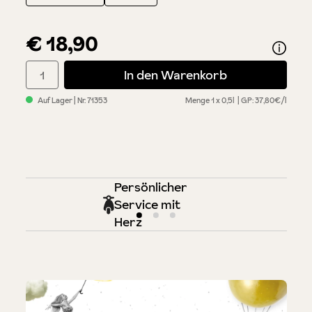
€ 18,90
Produkt Anzahl: Gib den gewünschten Wert ein oder benutze di
In den Warenkorb
Auf Lager
| Nr.
71353
Menge
1 x 0,5l
GP: 37,80€/l
Persönlicher
Service mit
Herz