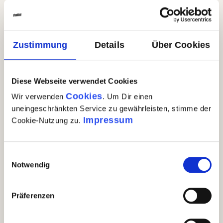
Olivenöl aus Apulien
Steckbrief
Daten
Zustimmung
Details
Über Cookies
Steckbrief Maestro Frantoiano:
Diese Webseite verwendet Cookies
Cookies
Wir verwenden
. Um Dir einen
Erntejahr
2025/2026
uneingeschränkten Service zu gewährleisten, stimme der
Cuvée apulischer Oliven
Impressum
Cookie-Nutzung zu.
Olivensorte(
(Favolosa, Leccino, Coratina in
n)
veränderlichen Anteilen)
Einwilligungsauswahl
Erntemetho
von Hand
Notwendig
de
Erntezeitpu
Oktober
Präferenzen
nt
Gebiet/Regi