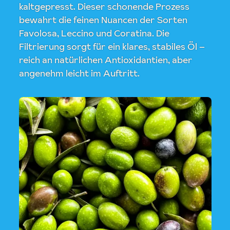
kaltgepresst. Dieser schonende Prozess
bewahrt die feinen Nuancen der Sorten
Favolosa, Leccino und Coratina. Die
Filtrierung sorgt für ein klares, stabiles Öl –
reich an natürlichen Antioxidantien, aber
angenehm leicht im Auftritt.