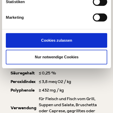
Apulien
Statistiken
on
Kategorie
Leichtfruchtig
Marketing
Farbe
helles Grün, klar
mittelintensive grüne
Geruch
Fruchtigkeit
Cookies zulassen
Artischocke, Tomate, frisch
Geschmack
geschnittenes Gras, frische
Kräuter
Nur notwendige Cookies
Filtrierung
filtriert
Säuregehalt
≤ 0,25 %
Peroxidindex
≤ 3,8 meq O2 / kg
Polyphenole
≥ 432 mg / kg
für Fleisch und Fisch vom Grill,
Suppen und Salate, Bruschetta
Verwendung
oder Caprese, gegrilltes oder