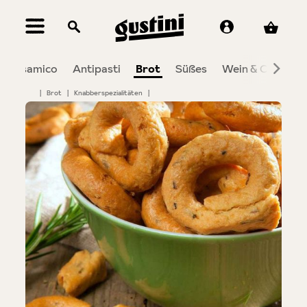
alt springen
Balsamico
Antipasti
Brot
Süßes
Wein & Co
Sch
|
Brot
|
Knabberspezialitäten
|
Bildergalerie überspringen