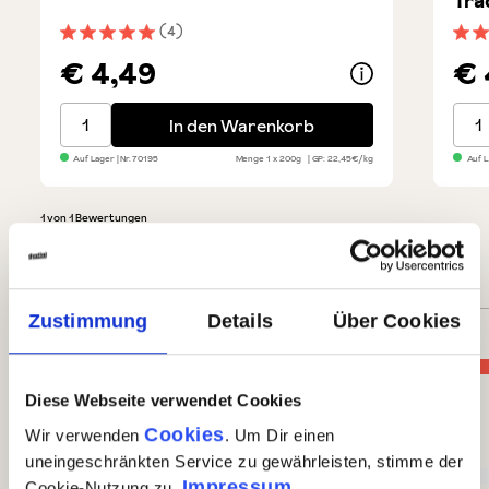
Tra
(4)
Durchschnittliche Bewertung von 5 von 5 Sternen
Durc
€ 4,49
€ 
Taralli al finocchio
Klein
In den Warenkorb
Auf Lager
| Nr.
70195
Menge
1 x 200g
GP: 22,45€/kg
Auf 
1 von 1 Bewertungen
Durchschnittliche Bewertung von 5 von 5 Sternen
5 von 5 Sternen
Zustimmung
Details
Über Cookies
Perfekt (1)
100%
Diese Webseite verwendet Cookies
Cookies
Wir verwenden
. Um Dir einen
Sehr gut (0)
uneingeschränkten Service zu gewährleisten, stimme der
Impressum
Cookie-Nutzung zu.