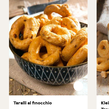
Produktgalerie überspringen
Taralli al finocchio
Klei