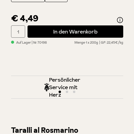
€ 4,49
Produkt Anzahl: Gib den gewünschten Wert ein oder benutze di
In den Warenkorb
Auf Lager
| Nr.
70198
Menge
1 x 200g
GP: 22,45€/kg
Persönlicher
Service mit
Herz
Taralli al Rosmarino