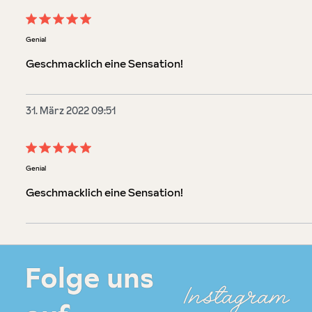
Bewertung mit 5 von 5 Sternen
Genial
Geschmacklich eine Sensation!
31. März 2022 09:51
Bewertung mit 5 von 5 Sternen
Genial
Geschmacklich eine Sensation!
Folge uns
Instagram