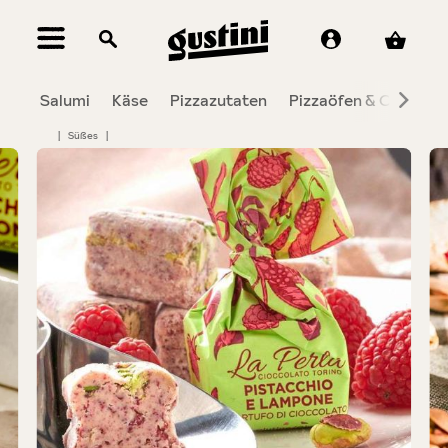
alt springen
Salumi
Käse
Pizzazutaten
Pizzaöfen & Co.
To
|
Süßes
|
Bildergalerie überspringen