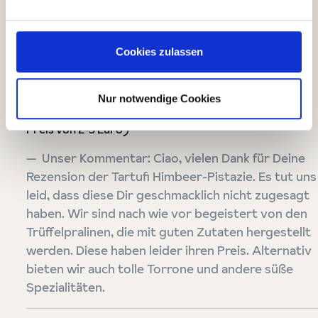
Bewertung mit 2 von 5 Sternen
Nichts Besonderes
Cookies zulassen
2 von 5 Sternen Für einen Preis von 100 Euro das kg
habe ich mir definitiv mehr erwartet. Nicht schlecht,
aber halt auch nichts Besonderes. Würde ich nicht
Nur notwendige Cookies
nochmal kaufen (auch nicht für einen angemesseneren
Preis von 2-3 Euro)
Unser Kommentar: Ciao, vielen Dank für Deine
Rezension der Tartufi Himbeer-Pistazie. Es tut uns
leid, dass diese Dir geschmacklich nicht zugesagt
haben. Wir sind nach wie vor begeistert von den
Trüffelpralinen, die mit guten Zutaten hergestellt
werden. Diese haben leider ihren Preis. Alternativ
bieten wir auch tolle Torrone und andere süße
Spezialitäten.