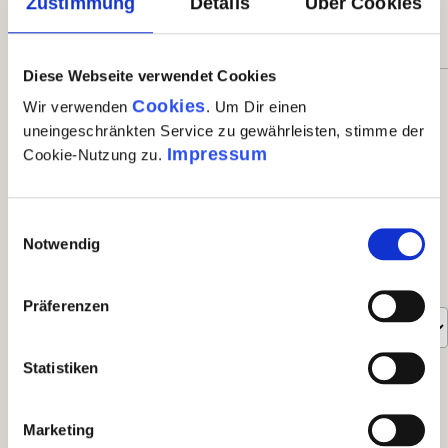
Zustimmung
Details
Über Cookies
0%
Diese Webseite verwendet Cookies
Bewerten Sie dieses Produkt!
Cookies
Wir verwenden
. Um Dir einen
uneingeschränkten Service zu gewährleisten, stimme der
Teilen Sie Ihre Erfahrungen mit anderen Kunden.
Impressum
Cookie-Nutzung zu.
eigene Bewertung schreiben
Einwilligungsauswahl
Notwendig
Bewertungen nur in der aktuellen Sprache anzeigen.
Sortiert nach
Präferenzen
7
Bewertungen
Statistiken
6. August 2025 14:44
Marketing