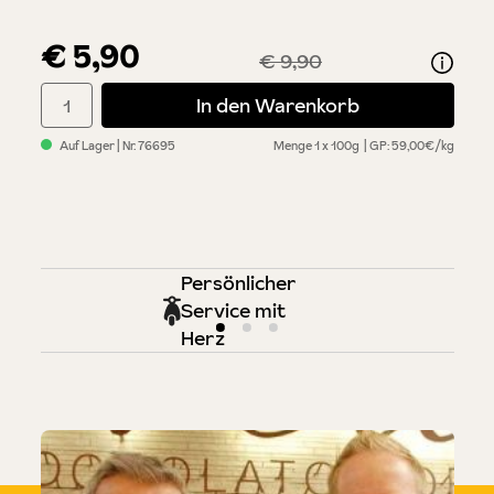
€ 5,90
€ 9,90
Produkt Anzahl: Gib den gewünschten Wert ein oder benutze di
In den Warenkorb
Auf Lager
| Nr.
76695
Menge
1 x 100g
GP: 59,00€/kg
Persönlicher
Service mit
Herz