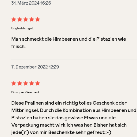
31. März 2024 16:26
Bewertung mit 5 von 5 Sternen
Unglaublich gut.
Man schmeckt die Himbeeren und die Pistazien wie
frisch.
7. Dezember 2022 12:29
Bewertung mit 5 von 5 Sternen
Ein super Geschenk.
Diese Pralinen sind ein richtig tolles Geschenk oder
Mitbringsel. Durch die Kombination aus Himbeeren und
Pistazien haben sie das gewisse Etwas und die
Verpackung macht wirklich was her. Bisher hat sich
jede(r) von mir Beschenkte sehr gefreut :-)