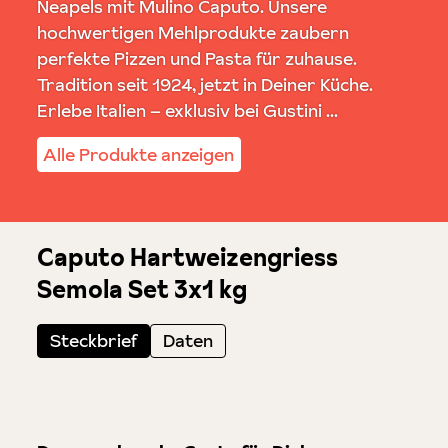
Neapels mit Mulino Caputo. Unsere
hochwertigen Mehlprodukte zaubern
perfekte Pizzen und Pasta für zuhause.
Tradition seit 1924, jetzt in Deiner Küche.
Erlebe Italien – exklusiv bei Gustini ...
Alle Produkte anzeigen
Caputo Hartweizengriess
Semola Set 3x1 kg
Steckbrief
Daten