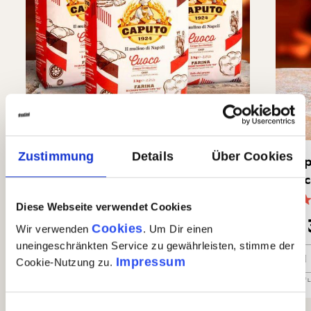
Zustimmung
Details
Über Cookies
Caputo Cuoco Farina 00 Pizza
Cap
Chef 3x1kg
Sec
(5)
Diese Webseite verwendet Cookies
Durchschnittliche Bewertung von 5 von 5 Sternen
Durc
€ 7,90
€ 
€ 8,97
Cookies
Wir verwenden
. Um Dir einen
uneingeschränkten Service zu gewährleisten, stimme der
Caputo Cuoco Farina 00 Pizza Chef 3x1kg
Capu
In den Warenkorb
Impressum
Cookie-Nutzung zu.
Auf Lager
| Nr.
68131
Menge
3 x 1kg
GP: 2,63€/kg
Auf 
Einwilligungsauswahl