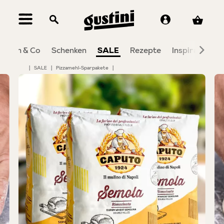
alt springen
Wein & Co
Schenken
SALE
Rezepte
Inspiration
|
SALE
|
Pizzamehl-Sparpakete
|
Bildergalerie überspringen