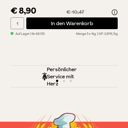
€ 8,90
€ 10,47
Produkt Anzahl: Gib den gewünschten Wert ein oder benutze di
In den Warenkorb
Auf Lager
| Nr.
68133
Menge
3 x 1kg
GP: 2,97€/kg
Persönlicher
Service mit
Herz