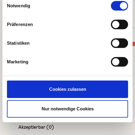
2 von 2 Bewertungen
Notwendig
Durchschnittliche Bewertung von 5 von 5 Sternen
5 von 5 Sternen
Präferenzen
Perfekt (2)
Statistiken
100%
Marketing
Sehr gut (0)
0%
Cookies zulassen
Gut (0)
Nur notwendige Cookies
0%
Akzeptierbar (0)