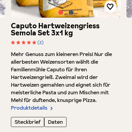
Caputo Hartweizengriess
Semola Set 3x1 kg
(2)
Durchschnittliche Bewertung von 5 von 5 Sterne
Mehr Genuss zum kleineren Preis! Nur die
allerbesten Weizensorten wählt die
Familienmühle Caputo für ihren
Hartweizengrieß. Zweimal wird der
Hartweizen gemahlen und eignet sich für
meisterliche Pasta und zum Mischen mit
Mehl für duftende, knusprige Pizza.
Produktdetails
Steckbrief
Daten