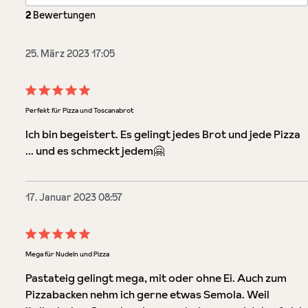
2
Bewertungen
25. März 2023 17:05
Bewertung mit 5 von 5 Sternen
Perfekt für Pizza und Toscanabrot
Ich bin begeistert. Es gelingt jedes Brot und jede Pizza
… und es schmeckt jedem🤗
17. Januar 2023 08:57
Bewertung mit 5 von 5 Sternen
Mega für Nudeln und Pizza
Pastateig gelingt mega, mit oder ohne Ei. Auch zum
Pizzabacken nehm ich gerne etwas Semola. Weil