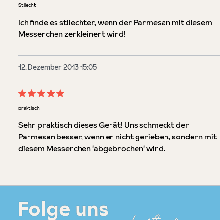
Bewertung mit 5 von 5 Sternen
Stilecht
Ich finde es stilechter, wenn der Parmesan mit diesem
Messerchen zerkleinert wird!
12. Dezember 2013 15:05
Bewertung mit 5 von 5 Sternen
praktisch
Sehr praktisch dieses Gerät! Uns schmeckt der
Parmesan besser, wenn er nicht gerieben, sondern mit
diesem Messerchen 'abgebrochen' wird.
Folge uns