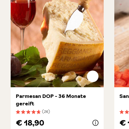
Parmesan DOP - 36 Monate
San
gereift
(26)
Durchschnittliche Bewertung von 4.7 von 5 Sternen
Durc
€ 18,90
€ 