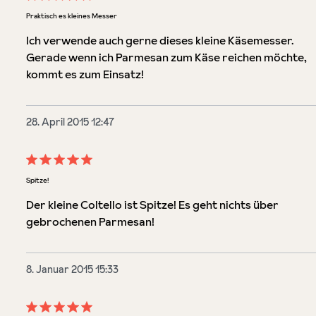
Bewertung mit 5 von 5 Sternen
Praktisch es kleines Messer
Ich verwende auch gerne dieses kleine Käsemesser.
Gerade wenn ich Parmesan zum Käse reichen möchte,
kommt es zum Einsatz!
28. April 2015 12:47
Bewertung mit 5 von 5 Sternen
Spitze!
Der kleine Coltello ist Spitze! Es geht nichts über
gebrochenen Parmesan!
8. Januar 2015 15:33