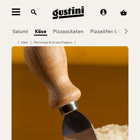
alt springen
Salumi
Käse
Pizzazutaten
Pizzaöfen & Co.
To
|
Käse
|
Parmesan & Grana Padano
|
Bildergalerie überspringen