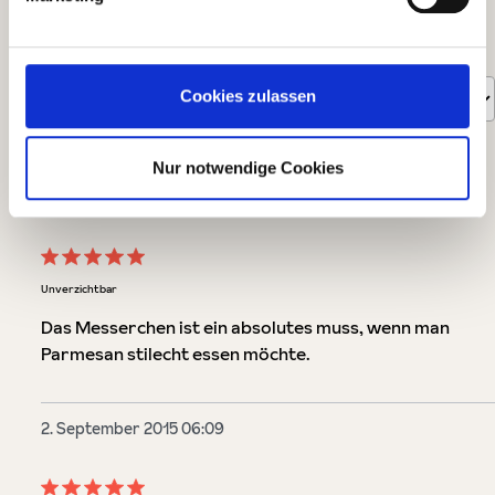
Bewertungen nur in der aktuellen Sprache anzeigen.
Sortiert nach
Cookies zulassen
7
Bewertungen
Nur notwendige Cookies
6. März 2020 23:15
Bewertung mit 5 von 5 Sternen
Unverzichtbar
Das Messerchen ist ein absolutes muss, wenn man
Parmesan stilecht essen möchte.
2. September 2015 06:09