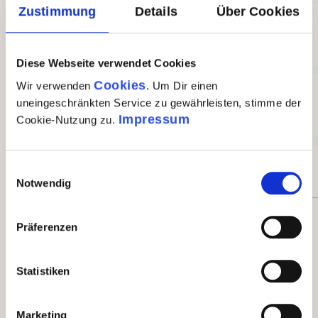
Zustimmung
Details
Über Cookies
0%
Akzeptierbar (0)
Diese Webseite verwendet Cookies
0%
Cookies
Wir verwenden
. Um Dir einen
uneingeschränkten Service zu gewährleisten, stimme der
Impressum
Cookie-Nutzung zu.
Unbefriedigend (0)
0%
Einwilligungsauswahl
Notwendig
Bewerten Sie dieses Produkt!
Präferenzen
Teilen Sie Ihre Erfahrungen mit anderen Kunden.
Statistiken
eigene Bewertung schreiben
Marketing