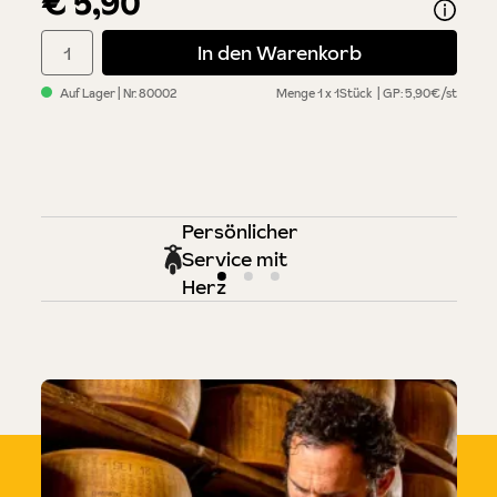
€ 5,90
Produkt Anzahl: Gib den gewünschten Wert ein oder benutze di
In den Warenkorb
Auf Lager
| Nr.
80002
Menge
1 x 1Stück
GP: 5,90€/st
Persönlicher
Service mit
Herz