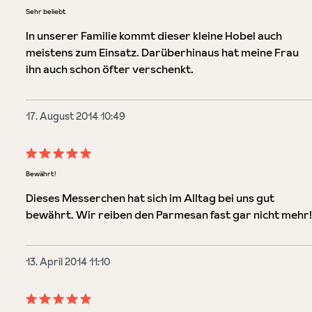
Bewertung mit 5 von 5 Sternen
Sehr beliebt
In unserer Familie kommt dieser kleine Hobel auch
meistens zum Einsatz. Darüberhinaus hat meine Frau
ihn auch schon öfter verschenkt.
17. August 2014 10:49
Bewertung mit 5 von 5 Sternen
Bewährt!
Dieses Messerchen hat sich im Alltag bei uns gut
bewährt. Wir reiben den Parmesan fast gar nicht mehr!
13. April 2014 11:10