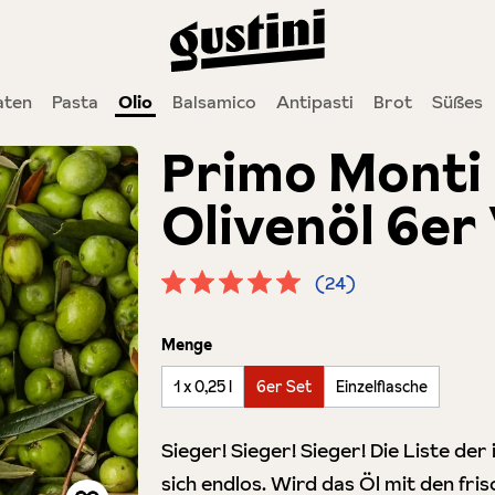
ten
Pasta
Olio
Balsamico
Antipasti
Brot
Süßes
Primo Monti I
Olivenöl 6er
(24)
Durchschnittliche Bewertung von 5 
auswählen
Menge
1 x 0,25 l
6er Set
Einzelflasche
Sieger! Sieger! Sieger! Die Liste der
sich endlos. Wird das Öl mit den f