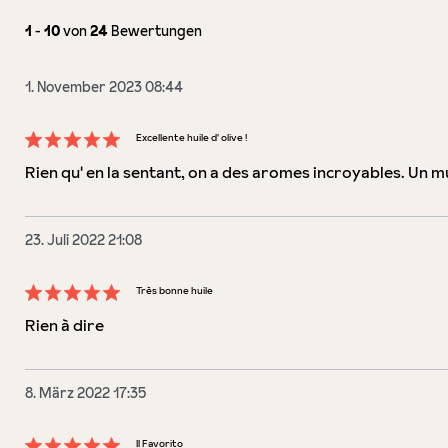
1
-
10
von
24
Bewertungen
1. November 2023 08:44
Excellente huile d' olive !
Bewertung mit 5 von 5 Sternen
Rien qu' en la sentant, on a des aromes incroyables. Un mu
23. Juli 2022 21:08
Très bonne huile
Bewertung mit 5 von 5 Sternen
Rien à dire
8. März 2022 17:35
Il Favorito