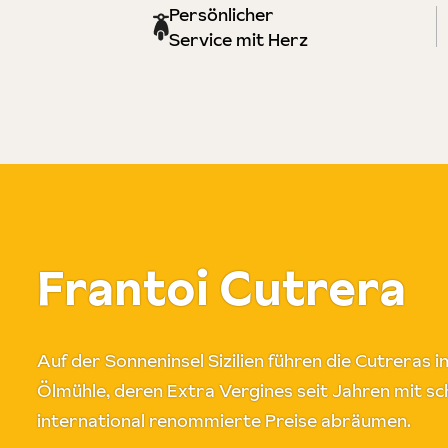
Persönlicher
Service mit Herz
Frantoi Cutrera
Auf der Sonneninsel Sizilien führen die Cutreras i
Ölmühle, deren Extra Vergines seit Jahren mit s
international renommierte Preise abräumen.