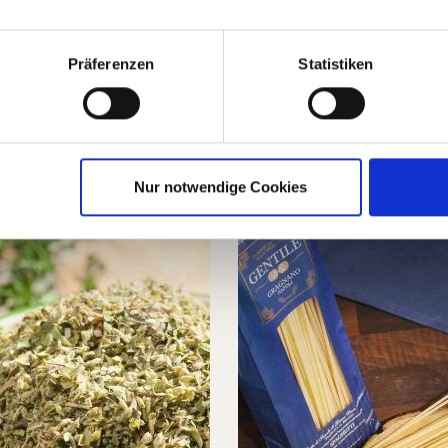
 und Fisch, für Bruschetta
Präferenzen
Statistiken
n auch
Nur notwendige Cookies