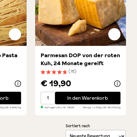
 Pasta
Parmesan DOP von der roten
Kuh, 24 Monate gereift
(15)
ung von 4.5 von 5 Sternen
Durchschnittliche Bewertung von 4.8 von 
€ 19,90
ta IGP
Parmesan DOP von der roten Kuh, 24 Mona
korb
In den Warenkorb
500g
GP: 9,98€/kg
Auf Lager
| Art.-Nr:
78268
Menge
1 x 300g
GP: 66,33€/kg
Sortiert nach