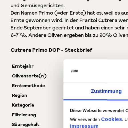
und Gemüsegerichten.
Den Namen Primo (=der Erste) hat es, weil es au
Ernte gewonnen wird. In der Frantoi Cutrera werd
Ende September geerntet und haben einen sehr n
6-7 %. Andere Oliven ergeben bis zu 20% Oliven
Cutrera Primo DOP - Steckbrief
Erntejahr
2024/25
Olivensorte(n)
100% Tonda Iblea
Erntemethode
von Hand
Zustimmung
Region
Monti Iblei - Chiaramonte (Siz
Kategorie
intensiv fruchtig
Diese Webseite verwendet 
Filtrierung
filtriert
Cookies
Wir verwenden
. 
Säuregehalt
0,23 %
Impressum