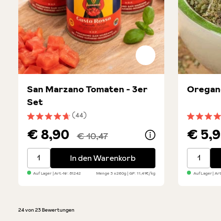
San Marzano Tomaten - 3er
Oregano
Set
(44)
Durchschnittliche Bewertung von 4.7 von 5 Sternen
Durchsch
€ 8,90
€ 5,
€ 10,47
San Marzano Tomaten - 3er Set
Oregano -
In den Warenkorb
Auf Lager
| Art.-Nr:
81242
Menge
3 x 260g
GP: 11,41€/kg
Auf Lager
| Art
24 von 23 Bewertungen