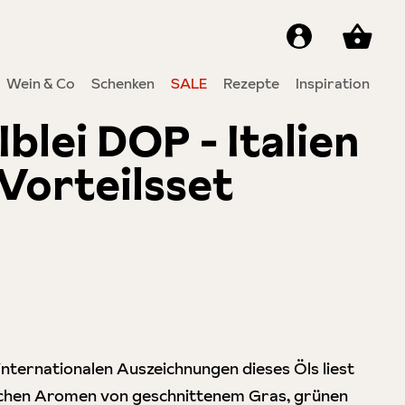
Wein & Co
Schenken
SALE
Rezepte
Inspiration
blei DOP - Italien
 Vorteilsset
von 5 Sternen
 internationalen Auszeichnungen dieses Öls liest
rischen Aromen von geschnittenem Gras, grünen