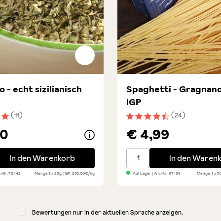
 - echt sizilianisch
Spaghetti - Gragnano
IGP
(11)
(24)
nittliche Bewertung von 5 von 5 Sternen
Durchschnittliche Bewert
90
€ 4,99
 echt sizilianisch
Spaghetti - Gragnano Pas
In den Warenkorb
In den Waren
.-Nr:
72442
Menge
1 x 25g
GP: 236,00€/kg
Auf Lager
| Art.-Nr:
67184
Menge
1 x 
Bewertungen nur in der aktuellen Sprache anzeigen.