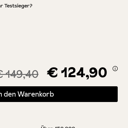
r Testsieger?
€ 124,90
€ 149,40
 oder benutze die Schaltflächen um die Anzahl zu erhöhen oder zu r
In den Warenkorb