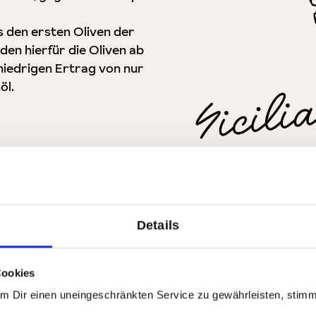
s den ersten Oliven der
en hierfür die Oliven ab
iedrigen Ertrag von nur
öl.
Details
Alle Produkte aus Sizili
ilien)
Zur Region
Cookies
Um Dir einen uneingeschränkten Service zu gewährleisten, stim