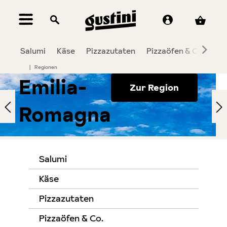
alt springen
Salumi
Käse
Pizzazutaten
Pizzaöfen & Co.
To
|
Regionen
Emilia-
Zur Region
Romagna
Salumi
Käse
Pizzazutaten
Pizzaöfen & Co.