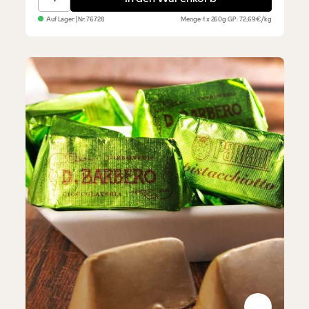
Auf Lager
| Nr.
76728
Menge
1 x 260g
GP: 72,69€/kg