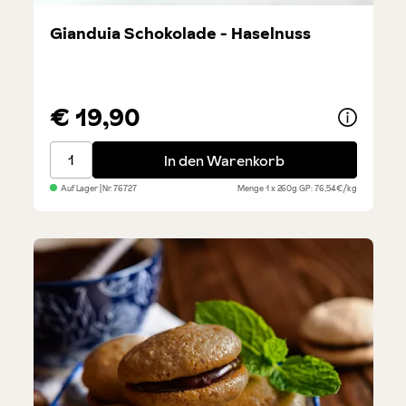
Gianduia Schokolade - Haselnuss
€ 19,90
Gianduia Schokolade - Haselnuss
In den Warenkorb
Auf Lager
| Nr.
76727
Menge
1 x 260g
GP: 76,54€/kg