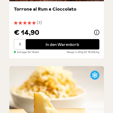
Torrone al Rum e Cioccolato
(3)
Durchschnittliche Bewertung von 5 von 5 Sternen
€ 14,90
Torrone al Rum e Cioccolato
In den Warenkorb
Auf Lager
| Nr.
76664
Menge
1 x 270g
GP: 55,19€/kg