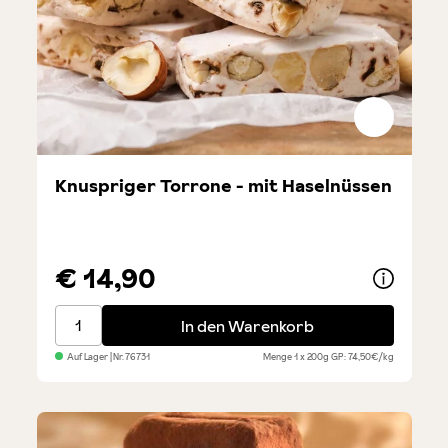
Knuspriger Torrone - mit Haselnüssen
€ 14,90
Knuspriger Torrone - mit Haselnüssen
In den Warenkorb
Auf Lager
| Nr.
76731
Menge
1 x 200g
GP: 74,50€/kg