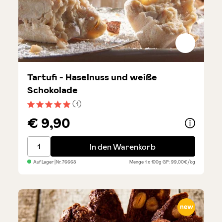
Tartufi - Haselnuss und weiße
Schokolade
(1)
Durchschnittliche Bewertung von 5 von 5 Sternen
€ 9,90
Tartufi - Haselnuss und weiße Schokolade
In den Warenkorb
Auf Lager
| Nr.
76668
Menge
1 x 100g
GP: 99,00€/kg