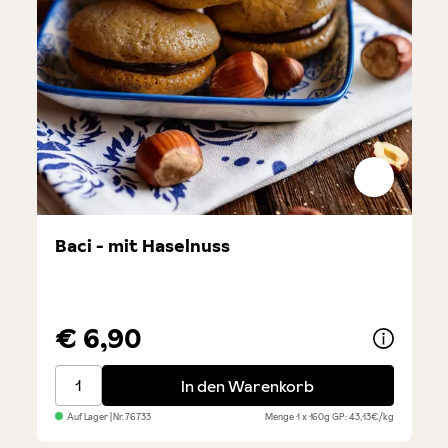
Baci - mit Haselnuss
€ 6,90
Baci - mit Haselnuss
In den Warenkorb
Auf Lager
| Nr.
76733
Menge
1 x 160g
GP: 43,13€/kg