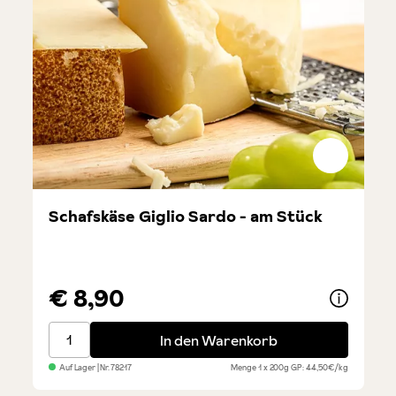
Schafskäse Giglio Sardo - am Stück
€ 8,90
Schafskäse Giglio Sardo - am Stück
In den Warenkorb
Auf Lager
| Nr.
78217
Menge
1 x 200g
GP: 44,50€/kg