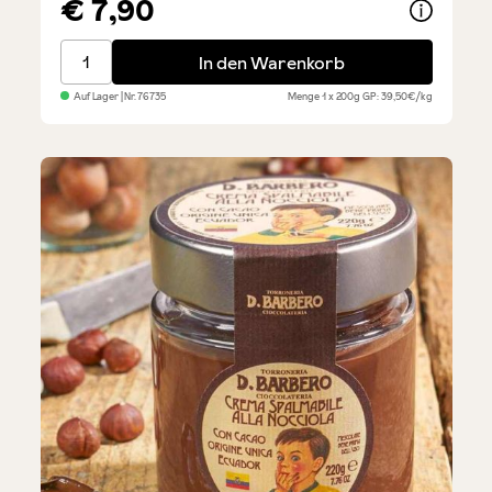
€ 7,90
Cantucci - mit Kakao und Haselnuss
In den Warenkorb
Auf Lager
| Nr.
76735
Menge
1 x 200g
GP: 39,50€/kg