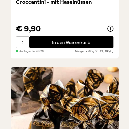
Croccantini - mit Haselnüssen
€ 9,90
Croccantini - mit Haselnüssen
In den Warenkorb
Auf Lager
| Nr.
76738
Menge
1 x 200g
GP: 49,50€/kg