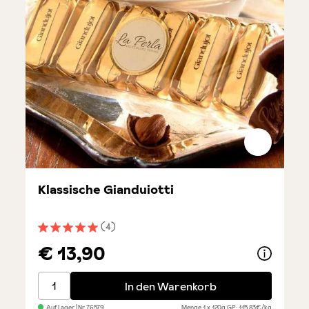
Klassische Gianduiotti
(4)
Durchschnittliche Bewertung von 5 von 5 Sternen
€ 13,90
Klassische Gianduiotti
In den Warenkorb
Auf Lager
| Nr.
76579
Menge
1 x 120g
GP: 115,83€/kg