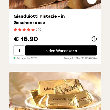
Gianduiotti Pistazie - in
Geschenkdose
(0)
Durchschnittliche Bewertung von 5 von 5 Sternen
€ 16,90
Gianduiotti Pistazie - in Geschenkdose
In den Warenkorb
Auf Lager
| Nr.
76729
Menge
1 x 150g
GP: 112,67€/kg