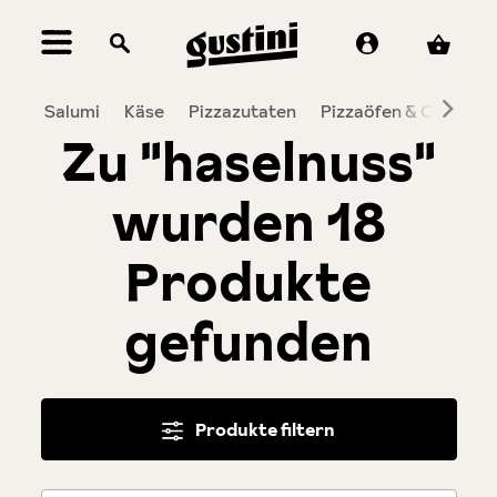
alt springen
Salumi
Käse
Pizzazutaten
Pizzaöfen & Co.
To
Zu "haselnuss"
wurden 18
Produkte
gefunden
Produkte filtern