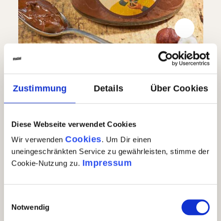
Gianduia Haselnusscreme aus 50%
Piemont Haselnüssen IGP
Zustimmung
Details
Über Cookies
(4)
Durchschnittliche Bewertung von 5 von 5 Sternen
€ 16,90
Diese Webseite verwendet Cookies
Gianduia Haselnusscreme aus 50% Piemont Haselnü
In den Warenkorb
Cookies
Wir verwenden
. Um Dir einen
Auf Lager
| Nr.
76665
Menge
1 x 220g
GP: 76,82€/kg
uneingeschränkten Service zu gewährleisten, stimme der
Impressum
Cookie-Nutzung zu.
Einwilligungsauswahl
Notwendig