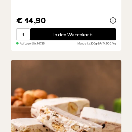
€ 14,90
Cremiger Torrone - mit Haselnüssen
In den Warenkorb
Auf Lager
| Nr.
76725
Menge
1 x 200g
GP: 74,50€/kg