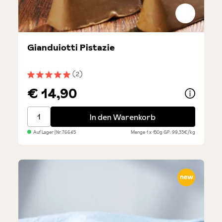
Gianduiotti Pistazie
(2)
Durchschnittliche Bewertung von 5 von 5 Sternen
€ 14,90
Gianduiotti Pistazie
In den Warenkorb
Auf Lager
| Nr.
76645
Menge
1 x 150g
GP: 99,33€/kg