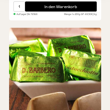
Italienische Gianduiacreme
In den Warenkorb
Auf Lager
| Nr.
76568
Menge
1 x 200g
GP: 69,50€/kg