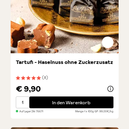
Tartufi - Haselnuss ohne Zuckerzusatz
(8)
Durchschnittliche Bewertung von 5 von 5 Sternen
€ 9,90
Tartufi - Haselnuss ohne Zuckerzusatz
In den Warenkorb
Auf Lager
| Nr.
76671
Menge
1 x 100g
GP: 99,00€/kg