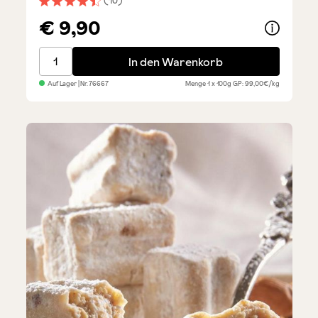
(10)
Durchschnittliche Bewertung von 4.6 von 5 Sternen
€ 9,90
Tartufi - Haselnuss und dunkle Schokolade
In den Warenkorb
Auf Lager
| Nr.
76667
Menge
1 x 100g
GP: 99,00€/kg