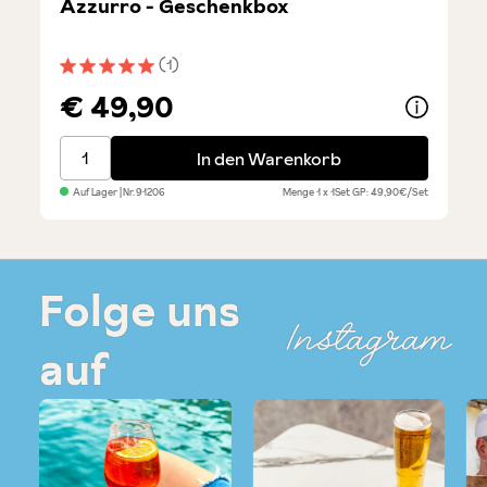
Azzurro - Geschenkbox
(1)
Durchschnittliche Bewertung von 5 von 5 Sternen
€ 49,90
Azzurro - Geschenkbox
In den Warenkorb
Auf Lager
| Nr.
91206
Menge
1 x 1Set
GP: 49,90€/Set
Folge uns
Instagram
auf