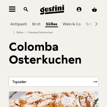
alt springen
ico
Antipasti
Brot
Süßes
Wein & Co
Schenken
|
Süßes
|
Colomba Osterkuchen
Colomba
Osterkuchen