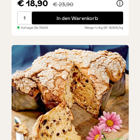
€ 18,90
€ 23,90
Colomba Classica im Geschenkkarton
In den Warenkorb
Auf Lager
| Nr.
76606
Menge
1 x 1kg
GP: 18,90€/kg