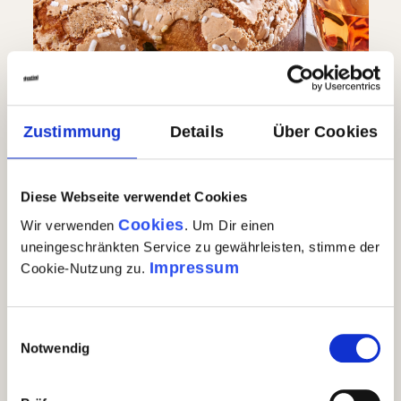
Zustimmung
Details
Über Cookies
Diese Webseite verwendet Cookies
Cookies
Wir verwenden
. Um Dir einen
uneingeschränkten Service zu gewährleisten, stimme der
Impressum
Cookie-Nutzung zu.
Colomba all'albicocca im
Geschenkkarton
Einwilligungsauswahl
Notwendig
(1)
Durchschnittliche Bewertung von 5 von 5 Sternen
€ 25,90