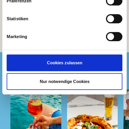
Präferenzen
Details
Lieferstatus
| Nr.
76607
Menge
1 x 1kg
GP: 25,90€/kg
Statistiken
Marketing
Folge uns
Cookies zulassen
Instagram
auf
Nur notwendige Cookies