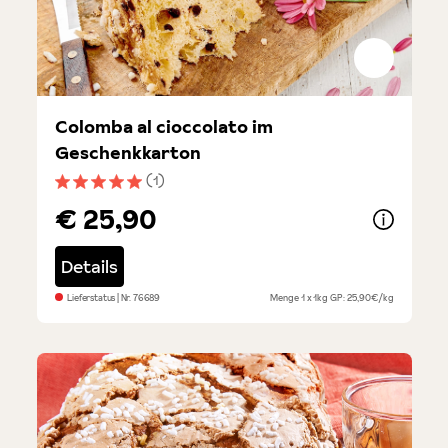
Colomba al cioccolato im
Geschenkkarton
(1)
Durchschnittliche Bewertung von 5 von 5 Sternen
€ 25,90
Details
Lieferstatus
| Nr.
76689
Menge
1 x 1kg
GP: 25,90€/kg