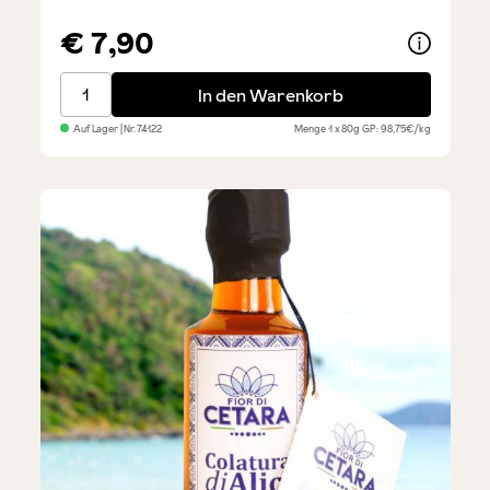
€ 7,90
Pikante Sardellenfilets - für Pizza
In den Warenkorb
Auf Lager
| Nr.
74122
Menge
1 x 80g
GP: 98,75€/kg