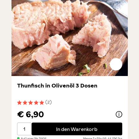
Thunfisch in Olivenöl 3 Dosen
(2)
Durchschnittliche Bewertung von 5 von 5 Sternen
€ 6,90
Thunfisch in Olivenöl 3 Dosen
In den Warenkorb
Auf Lager
| Nr.
74106
Menge
3 x 52g
GP: 44,23€/kg