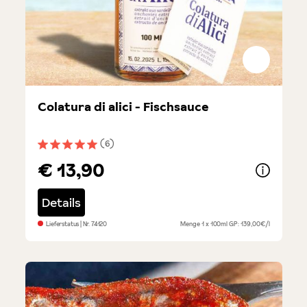
Colatura di alici - Fischsauce
(6)
Durchschnittliche Bewertung von 5 von 5 Sternen
€ 13,90
Details
Lieferstatus
| Nr.
74120
Menge
1 x 100ml
GP: 139,00€/l