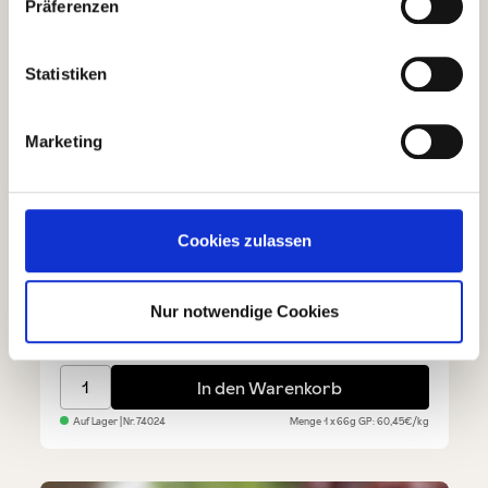
Präferenzen
Statistiken
Marketing
Vongole al naturale
Cookies zulassen
(21)
Nur notwendige Cookies
Durchschnittliche Bewertung von 4.5 von 5 Sternen
€ 3,99
Vongole al naturale
In den Warenkorb
Auf Lager
| Nr.
74024
Menge
1 x 66g
GP: 60,45€/kg