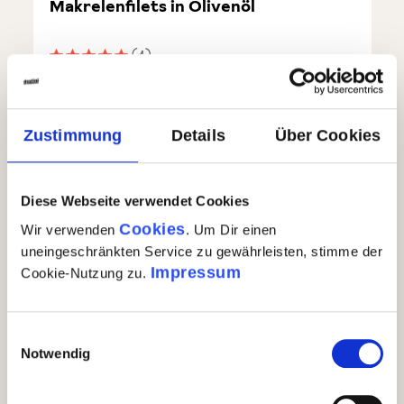
Makrelenfilets in Olivenöl
(4)
Durchschnittliche Bewertung von 5 von 5 Sternen
€ 4,99
Makrelenfilets in Olivenöl
In den Warenkorb
Zustimmung
Details
Über Cookies
Auf Lager
| Nr.
74094
Menge
1 x 90g
GP: 55,44€/kg
Diese Webseite verwendet Cookies
Cookies
Wir verwenden
. Um Dir einen
uneingeschränkten Service zu gewährleisten, stimme der
Impressum
Cookie-Nutzung zu.
Einwilligungsauswahl
Notwendig