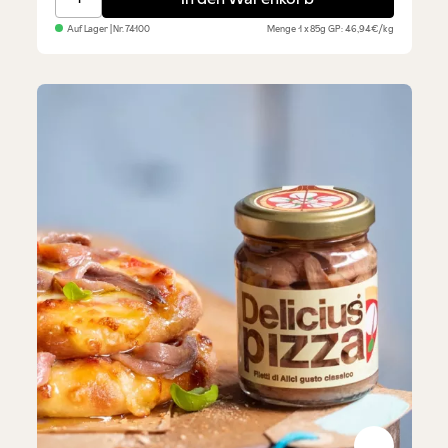
Auf Lager
| Nr.
74100
Menge
1 x 85g
GP: 46,94€/kg