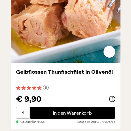
Gelbflossen Thunfischfilet in Olivenöl
(6)
Durchschnittliche Bewertung von 5 von 5 Sternen
€ 9,90
Gelbflossen Thunfischfilet in Olivenöl
In den Warenkorb
Auf Lager
| Nr.
74068
Menge
1 x 125g
GP: 79,20€/kg