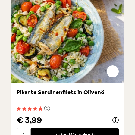
Pikante Sardinenfilets in Olivenöl
(5)
Durchschnittliche Bewertung von 5 von 5 Sternen
€ 3,99
Pikante Sardinenfilets in Olivenöl
In den Warenkorb