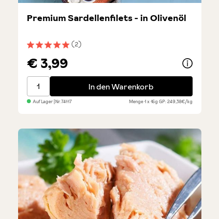
Premium Sardellenfilets - in Olivenöl
(2)
Durchschnittliche Bewertung von 5 von 5 Sternen
€ 3,99
Premium Sardellenfilets - in Olivenöl
In den Warenkorb
Auf Lager
| Nr.
74117
Menge
1 x 16g
GP: 249,38€/kg