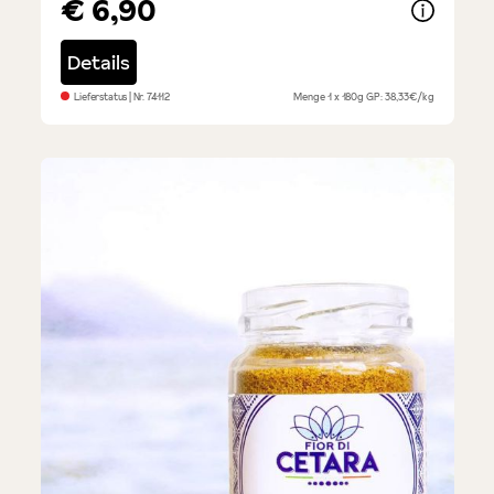
€ 6,90
Details
Lieferstatus
| Nr.
74112
Menge
1 x 180g
GP: 38,33€/kg