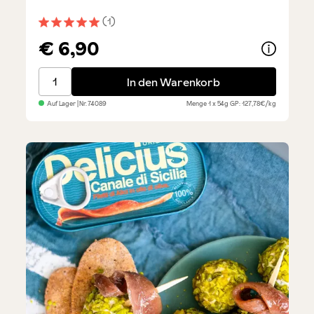
(1)
Durchschnittliche Bewertung von 5 von 5 Sternen
€ 6,90
Gerollte Sardellenfilets - mit Kapern
In den Warenkorb
Auf Lager
| Nr.
74089
Menge
1 x 54g
GP: 127,78€/kg