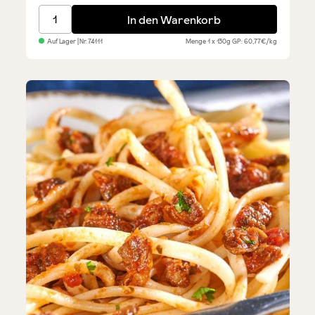
Sardellenfilets - aus dem Mittelmeer
In den Warenkorb
Auf Lager
| Nr.
74111
Menge
1 x 130g
GP: 60,77€/kg