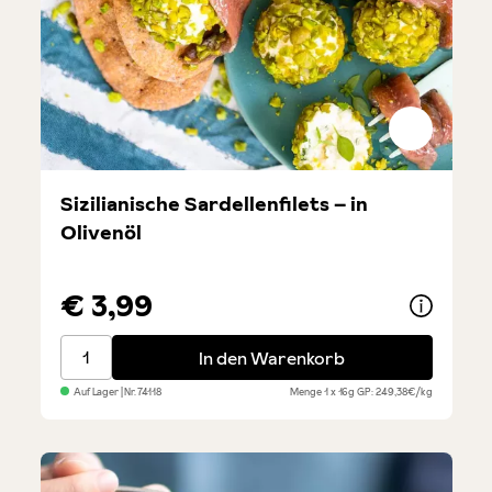
Sizilianische Sardellenfilets – in
Olivenöl
€ 3,99
Sizilianische Sardellenfilets – in Olivenöl
In den Warenkorb
Auf Lager
| Nr.
74118
Menge
1 x 16g
GP: 249,38€/kg