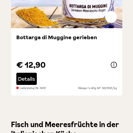
Bottarga di Muggine gerieben
€ 12,90
Details
Lieferstatus
| Nr.
74113
Menge
1 x 40g
GP: 322,50€/kg
Fisch und Meeresfrüchte in der