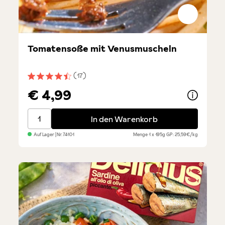
Tomatensoße mit Venusmuscheln
(17)
Durchschnittliche Bewertung von 4.4 von 5 Sternen
€ 4,99
Tomatensoße mit Venusmuscheln
In den Warenkorb
Auf Lager
| Nr.
74101
Menge
1 x 195g
GP: 25,59€/kg