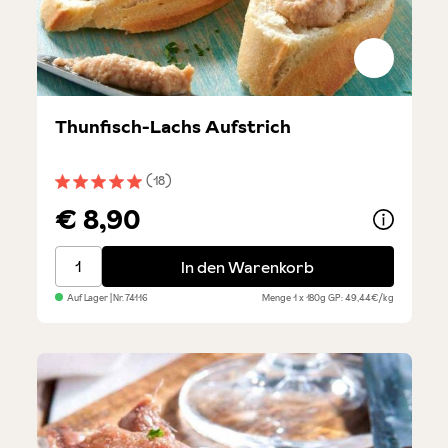
Thunfisch-Lachs Aufstrich
(18)
Durchschnittliche Bewertung von 5 von 5 Sternen
€ 8,90
Thunfisch-Lachs Aufstrich
In den Warenkorb
Auf Lager
| Nr.
74116
Menge
1 x 180g
GP: 49,44€/kg