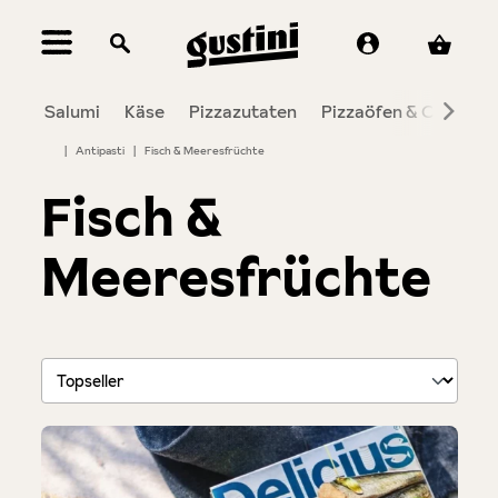
alt springen
Salumi
Käse
Pizzazutaten
Pizzaöfen & Co.
To
|
Antipasti
|
Fisch & Meeresfrüchte
Fisch &
Meeresfrüchte