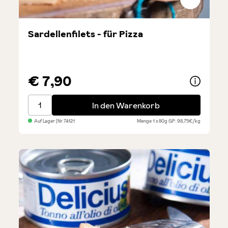
Sardellenfilets - für Pizza
€ 7,90
Sardellenfilets - für Pizza
In den Warenkorb
Auf Lager
| Nr.
74121
Menge
1 x 80g
GP: 98,75€/kg