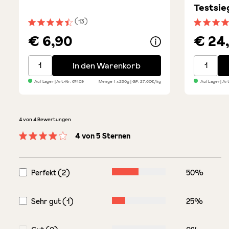
Testsie
(13)
Durchschnittliche Bewertung von 4.3 von 5 Sternen
Durchsch
€ 6,90
€ 24
Große Tortellini mit Trüffel
Balsamico
In den Warenkorb
Auf Lager
| Art.-Nr:
67409
Menge
1 x 250g
GP: 27,60€/kg
Auf Lager
| Art
4 von 4 Bewertungen
4 von 5 Sternen
Durchschnittliche Bewertung von 4 von 5 Sternen
Perfekt (2)
50%
Sehr gut (1)
25%