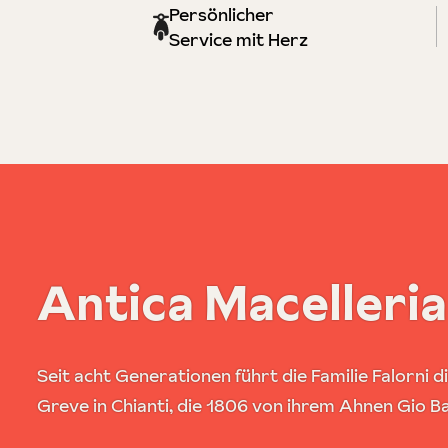
Persönlicher
Service mit Herz
Antica Macelleria
Seit acht Generationen führt die Familie Falorni di
Greve in Chianti, die 1806 von ihrem Ahnen Gio B