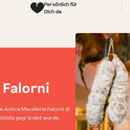
Persönlich für
Dich da
 Falorni
e Antica Macelleria Falorni di
attista gegründet wurde.