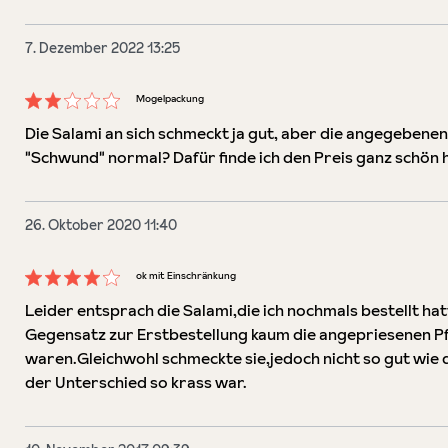
7. Dezember 2022 13:25
Mogelpackung
Bewertung mit 2 von 5 Sternen
Die Salami an sich schmeckt ja gut, aber die angegebenen 
"Schwund" normal? Dafür finde ich den Preis ganz schön 
26. Oktober 2020 11:40
ok mit Einschränkung
Bewertung mit 4 von 5 Sternen
Leider entsprach die Salami,die ich nochmals bestellt ha
Gegensatz zur Erstbestellung kaum die angepriesenen P
waren.Gleichwohl schmeckte sie,jedoch nicht so gut wie 
der Unterschied so krass war.