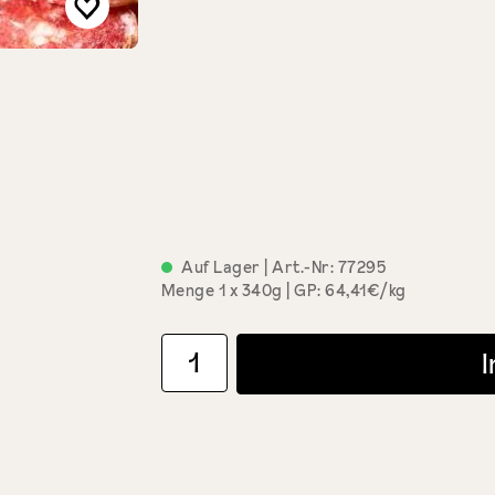
Auf Lager
| Art.-Nr:
77295
Menge
1 x 340g
GP: 64,41€/kg
Produkt Anzahl: Gib den gewünschten Wert ein