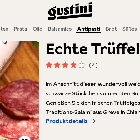
ten
Pasta
Olio
Balsamico
Antipasti
Brot
Süßes
Echte Trüffe
(4)
Durchschnittliche Bewertung von 4 
Im Anschnitt dieser wundervoll weic
schwarze Stückchen vom echten Som
Genießen Sie den frischen Trüffelg
Traditions-Salami aus Greve in Chian
Produktdetails