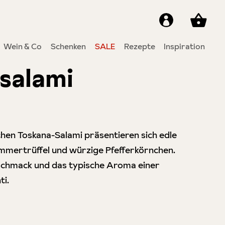
Wein & Co
Schenken
SALE
Rezepte
Inspiration
lsalami
von 5 Sternen
hen Toskana-Salami präsentieren sich edle
mertrüffel und würzige Pfefferkörnchen.
eschmack und das typische Aroma einer
ti.