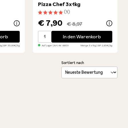
Pizza Chef 3x1kg
(5)
ung von 5 von 5 Sternen
Durchschnittliche Bewertung von 5 von 5 
€ 7,90
€ 8,97
üffel
Caputo Cuoco Farina 00 Pizza Chef 3x1kg
korb
In den Warenkorb
00g
GP: 33,00€/kg
Auf Lager
| Art.-Nr:
68131
Menge
3 x 1kg
GP: 2,63€/kg
Sortiert nach