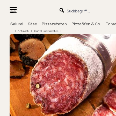
springen
Zur Hauptnavigation springen
Salumi
Käse
Pizzazutaten
Pizzaöfen & Co.
Toma
|
Antipasti
|
Trüffel-Spezialitäten
|
Bildergalerie überspringen