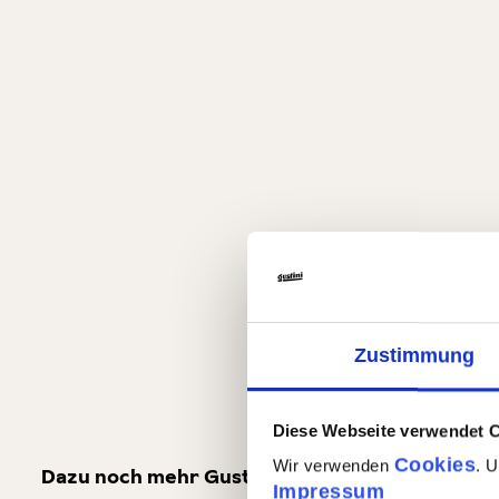
Zustimmung
Diese Webseite verwendet 
Cookies
Wir verwenden
. 
Dazu noch mehr Gusto für Dich
Kunden kaufte
Impressum