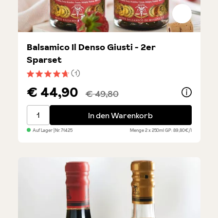
Balsamico Il Denso Giusti - 2er
Sparset
(1)
Durchschnittliche Bewertung von 4.8 von 5 Sternen
€ 44,90
€ 49,80
Balsamico Il Denso Giusti - 2er Sparset
In den Warenkorb
Auf Lager
| Nr.
71425
Menge
2 x 250ml
GP: 89,80€/l