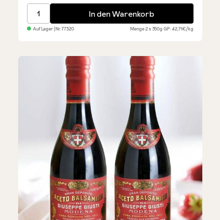
Falorni Salami vom Bergschwein-Schinken 2er Set
In den Warenkorb
Auf Lager
| Nr.
77320
Menge
2 x 350g
GP: 42,71€/kg