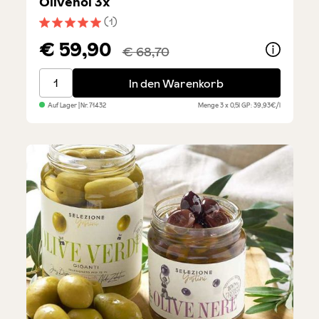
Olivenöl 3x
(1)
Durchschnittliche Bewertung von 5 von 5 Sternen
€ 59,90
€ 68,70
Terzetto Eccellenza - Premium Olivenöl 3x
In den Warenkorb
Auf Lager
| Nr.
71432
Menge
3 x 0,5l
GP: 39,93€/l