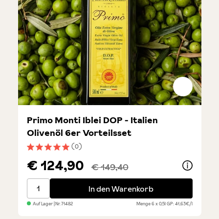
Primo Monti Iblei DOP - Italien
Olivenöl 6er Vorteilsset
(0)
Durchschnittliche Bewertung von 5 von 5 Sternen
€ 124,90
€ 149,40
Primo Monti Iblei DOP - Italien Olivenöl 6er Vorteilss
In den Warenkorb
Auf Lager
| Nr.
71482
Menge
6 x 0,5l
GP: 41,63€/l