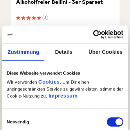
Alkoholfreier Bellini - 3er Sparset
(2)
Durchschnittliche Bewertung von 5 von 5 Sternen
€ 22,90
€ 26,70
Alkoholfreier Bellini - 3er Sparset
In den Warenkorb
Zustimmung
Details
Über Cookies
Auf Lager
| Nr.
65134
Menge
3 x 0,75l
GP: 10,18€/l
Diese Webseite verwendet Cookies
Cookies
Wir verwenden
. Um Dir einen
uneingeschränkten Service zu gewährleisten, stimme der
Impressum
Cookie-Nutzung zu.
Einwilligungsauswahl
Notwendig