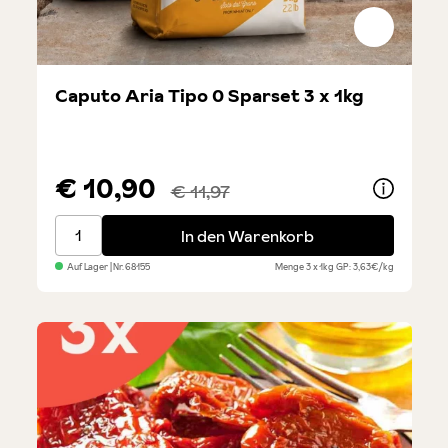
Caputo Aria Tipo 0 Sparset 3 x 1kg
€ 10,90
€ 11,97
Caputo Aria Tipo 0 Sparset 3 x 1kg
In den Warenkorb
Auf Lager
| Nr.
68155
Menge
3 x 1kg
GP: 3,63€/kg