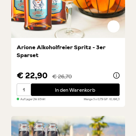
Arione Alkoholfreier Spritz - 3er
Sparset
€ 22,90
€ 26,70
Arione Alkoholfreier Spritz - 3er Sparset
In den Warenkorb
Auf Lager
| Nr.
65141
Menge
3 x 0,75l
GP: 10,18€/l