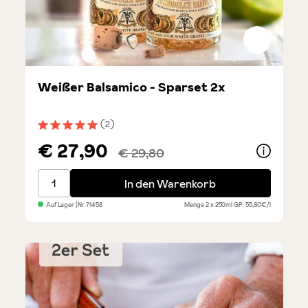
Weißer Balsamico - Sparset 2x
(2)
Durchschnittliche Bewertung von 5 von 5 Sternen
€ 27,90
€ 29,80
Weißer Balsamico - Sparset 2x
In den Warenkorb
Auf Lager
| Nr.
71458
Menge
2 x 250ml
GP: 55,80€/l