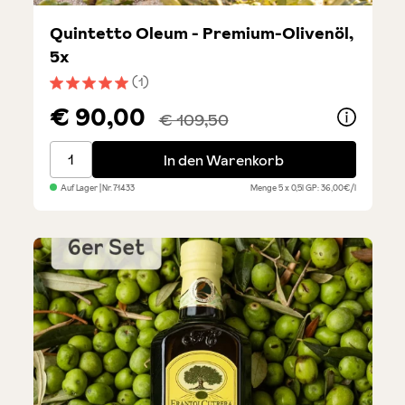
Quintetto Oleum - Premium-Olivenöl,
5x
(1)
Durchschnittliche Bewertung von 5 von 5 Sternen
€ 90,00
€ 109,50
Quintetto Oleum - Premium-Olivenöl, 5x
In den Warenkorb
Auf Lager
| Nr.
71433
Menge
5 x 0,5l
GP: 36,00€/l