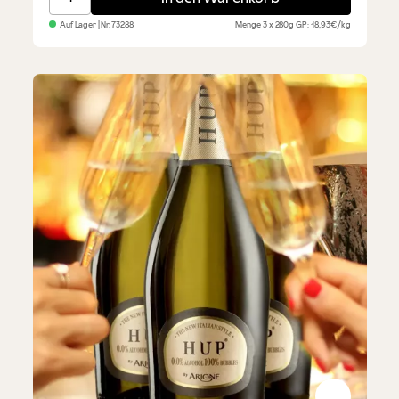
Auf Lager
| Nr.
73288
Menge
3 x 280g
GP: 18,93€/kg