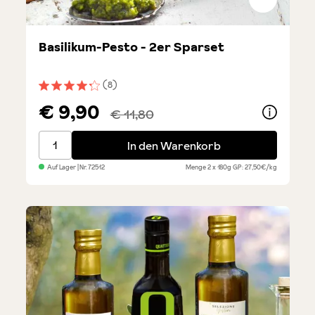
Basilikum-Pesto - 2er Sparset
(8)
Durchschnittliche Bewertung von 4.3 von 5 Sternen
€ 9,90
€ 11,80
Basilikum-Pesto - 2er Sparset
In den Warenkorb
Auf Lager
| Nr.
72512
Menge
2 x 180g
GP: 27,50€/kg