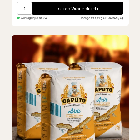
Italienische Käseplatte - Probierset
In den Warenkorb
Auf Lager
| Nr.
81224
Menge
1 x 1,31kg
GP: 36,56€/kg