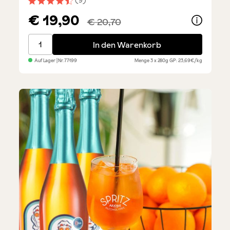
(9)
Durchschnittliche Bewertung von 4.6 von 5 Sternen
€ 19,90
€ 20,70
Salsiccia - frische Bratwurst - Sparset 3x4 Stück
In den Warenkorb
Auf Lager
| Nr.
77199
Menge
3 x 280g
GP: 23,69€/kg