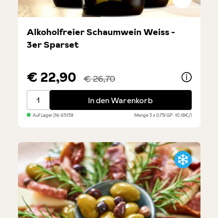
Alkoholfreier Schaumwein Weiss -
3er Sparset
€ 22,90
€ 26,70
Alkoholfreier Schaumwein Weiss - 3er Sparset
In den Warenkorb
Auf Lager
| Nr.
65139
Menge
3 x 0,75l
GP: 10,18€/l