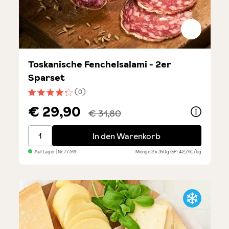
Toskanische Fenchelsalami - 2er
Sparset
(0)
Durchschnittliche Bewertung von 4.3 von 5 Sternen
€ 29,90
€ 31,80
Toskanische Fenchelsalami - 2er Sparset
In den Warenkorb
Auf Lager
| Nr.
77319
Menge
2 x 350g
GP: 42,71€/kg