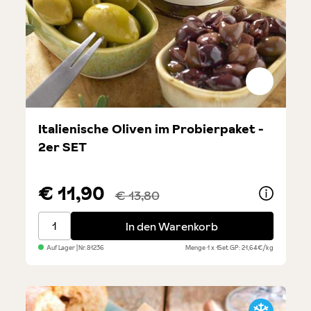
Italienische Oliven im Probierpaket -
2er SET
€ 11,90
€ 13,80
Italienische Oliven im Probierpaket - 2er SET
In den Warenkorb
Auf Lager
| Nr.
81236
Menge
1 x 1Set
GP: 21,64€/kg