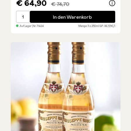
€ 64,90
€ 74,70
Balsamico Il Denso Giusti - 3er Sparset
In den Warenkorb
Auf Lager
| Nr.
71424
Menge
3 x 250ml
GP: 86,53€/l