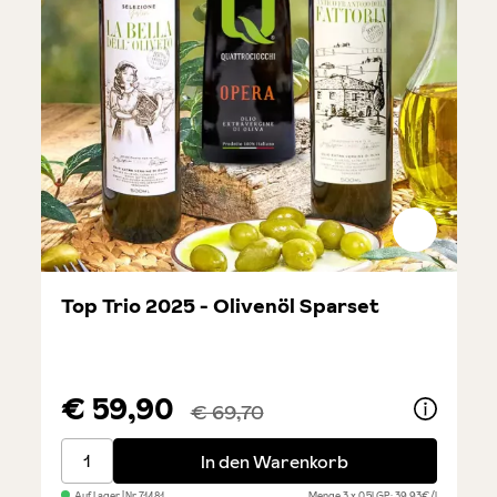
Top Trio 2025 - Olivenöl Sparset
€ 59,90
€ 69,70
Top Trio 2025 - Olivenöl Sparset
In den Warenkorb
Auf Lager
| Nr.
71481
Menge
3 x 0,5l
GP: 39,93€/l