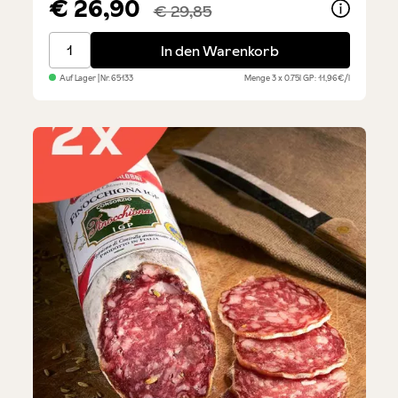
€ 26,90
€ 29,85
Red Moon 99,6 - Sparset 3 x 0,75 l
In den Warenkorb
Auf Lager
| Nr.
65133
Menge
3 x 0.75l
GP: 11,96€/l