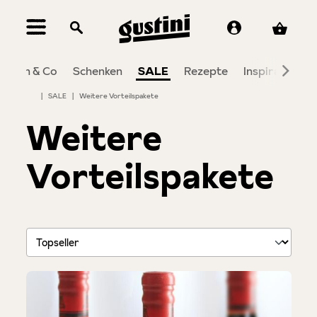
alt springen
Wein & Co
Schenken
SALE
Rezepte
Inspiration
|
SALE
|
Weitere Vorteilspakete
Weitere
Vorteilspakete