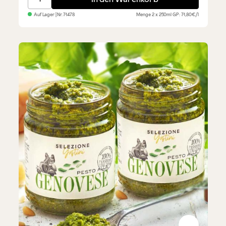
Auf Lager
| Nr.
71478
Menge
2 x 250ml
GP: 71,80€/l