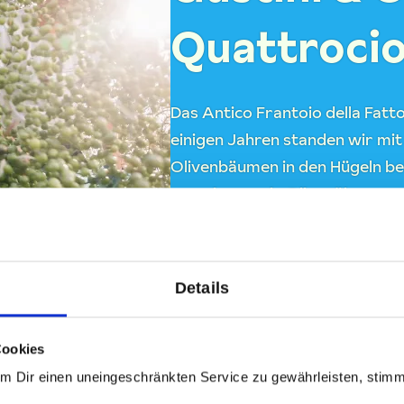
Quattrocio
Das Antico Frantoio della Fatto
einigen Jahren standen wir mi
Olivenbäumen in den Hügeln bei 
gemeinsam ein Olivenöl zu pro
Olivenölmachern der Welt, und 
seit 2013 zusammen mit ihm exk
Details
Cookies
Um Dir einen uneingeschränkten Service zu gewährleisten, stim