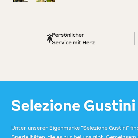
Persönlicher
Service mit Herz
Selezione Gustini
Unter unserer Eigenmarke "Selezione Gustini" find
Spezialitäten, die es nur bei uns gibt. Gemeinsam