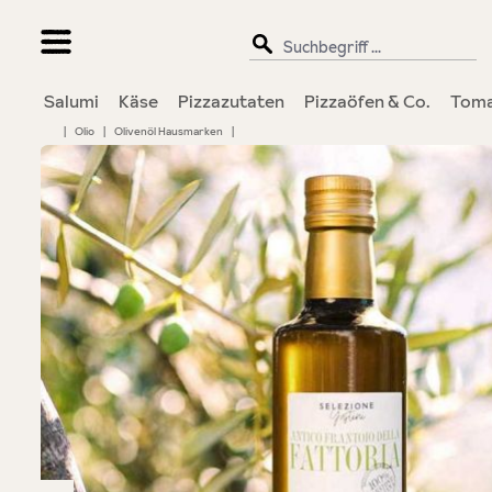
springen
Zur Hauptnavigation springen
Salumi
Käse
Pizzazutaten
Pizzaöfen & Co.
Toma
|
Olio
|
Olivenöl Hausmarken
|
Bildergalerie überspringen