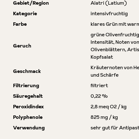
Gebiet/Region
Alatri (Latium)
Kategorie
intensivfruchtig
Farbe
klares Grün mit war
grüne Olivenfruchtig
Intensität, Noten v
Geruch
Olivenblättern, Arti
Kopfsalat
Kräuternoten von Hei
Geschmack
und Schärfe
Filtrierung
filtriert
Säuregehalt
0,22 %
Peroxidindex
2,8 meq O2 / kg
Polyphenole
825 mg / kg
Verwendung
sehr gut für Antipast