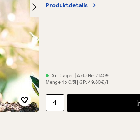
Produktdetails
Auf Lager
| Art.-Nr:
71409
Menge
1 x 0,5l
GP: 49,80€/l
Produkt Anzahl: Gib den gewünschten Wert ein