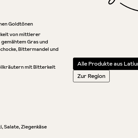
men Goldtönen
keit von mittlerer
on gemähtem Gras und
schocke, Bittermandel und
Alle Produkte aus Lati
lkräutern mit Bitterkeit
Zur Region
i, Salate, Ziegenkäse