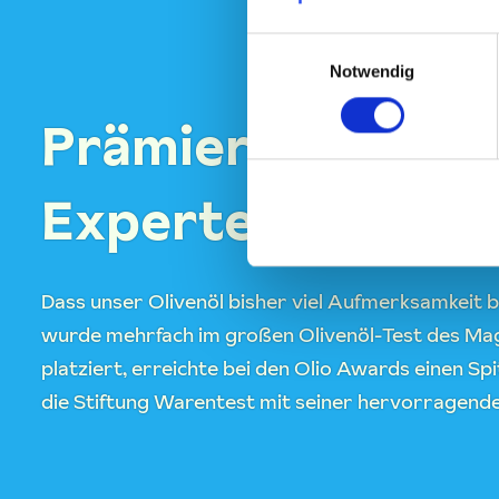
Einwilligungsauswahl
Notwendig
Prämiert von Oliv
Experten
Dass unser Olivenöl bisher viel Aufmerksamkeit b
wurde mehrfach im großen Olivenöl-Test des 
platziert, erreichte bei den Olio Awards einen S
die Stiftung Warentest mit seiner hervorragende