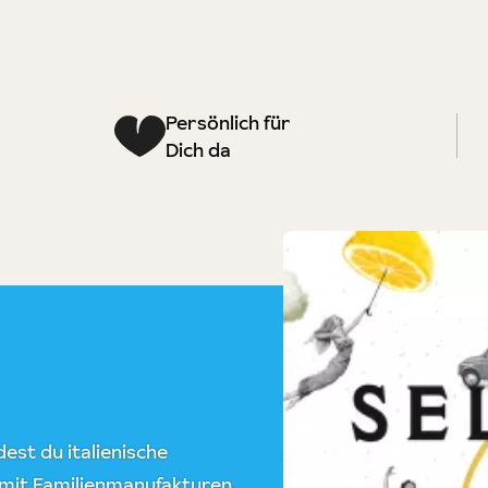
Persönlich für
Dich da
est du italienische
 mit Familienmanufakturen,