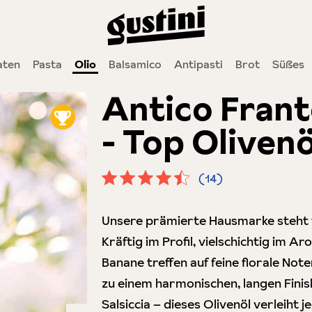
ten
Pasta
Olio
Balsamico
Antipasti
Brot
Süßes
Antico Franto
- Top Olivenö
(14)
Durchschnittliche Bewertung von 4.
Unsere prämierte Hausmarke steht fü
Kräftig im Profil, vielschichtig im 
Banane treffen auf feine florale No
zu einem harmonischen, langen Finish
Salsiccia – dieses Olivenöl verleiht