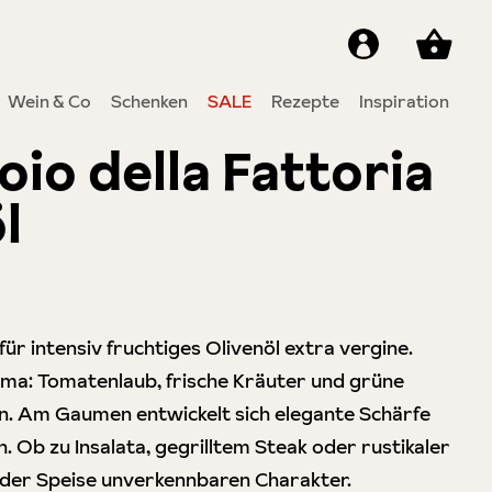
Wein & Co
Schenken
SALE
Rezepte
Inspiration
io della Fattoria
l
4 von 5 Sternen
r intensiv fruchtiges Olivenöl extra vergine.
Aroma: Tomatenlaub, frische Kräuter und grüne
ten. Am Gaumen entwickelt sich elegante Schärfe
. Ob zu Insalata, gegrilltem Steak oder rustikaler
 jeder Speise unverkennbaren Charakter.