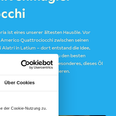
cchi
ria ist eines unserer ältesten Hausöle. Vor
t Americo Quattrociocchi zwischen seinen
Alatri in Latium – dort entstand die Idee,
duzieren. Americo gehört zu den besten
für uns ist es etwas ganz Besonderes, dieses Öl
lusiv für Gustini zu produzieren.
Über Cookies
me der Cookie-Nutzung zu.