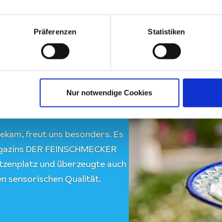
Präferenzen
Statistiken
enöl-
Nur notwendige Cookies
ekam, freut uns besonders. Es
Magazins DER FEINSCHMECKER
pitzenplatz und überzeugte auch
n sensorischen Qualität.