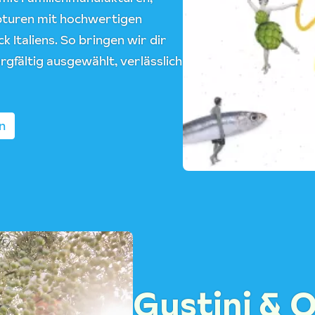
epturen mit hochwertigen
 Italiens. So bringen wir dir
rgfältig ausgewählt, verlässlich
n
Gustini & 