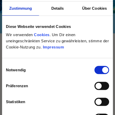
Zustimmung
Details
Über Cookies
Folge uns auf
×
Diese Webseite verwendet Cookies
Wir verwenden
Cookies
. Um Dir einen
uneingeschränkten Service zu gewährleisten, stimme der
Cookie-Nutzung zu.
Impressum
Pasta la vista,
Service und Kontakt
Baby!
E
Du hast eine Frage oder möchtest Dich
Notwendig
i
persönlich beraten lassen? Dann ruf uns einfach
Mit dem Gustini Newsletter kommen
an:
n
Rezepte, exklusive Angebote und
w
Präferenzen
Dolce Vita direkt in dein Postfach. Ein
i
0341 - 58 300 900
Klick, und Bella Italia gehört dir.
l
l
Statistiken
Kontaktformular
i
g