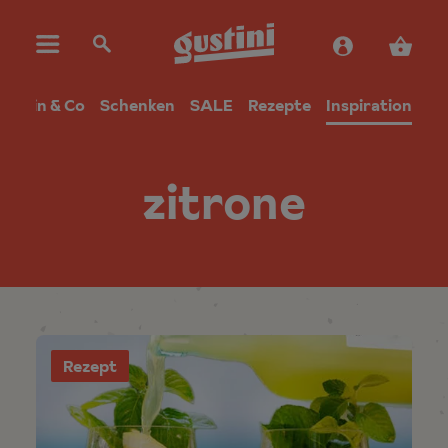
Wein & Co
Schenken
SALE
Rezepte
Inspiration
zitrone
Rezept