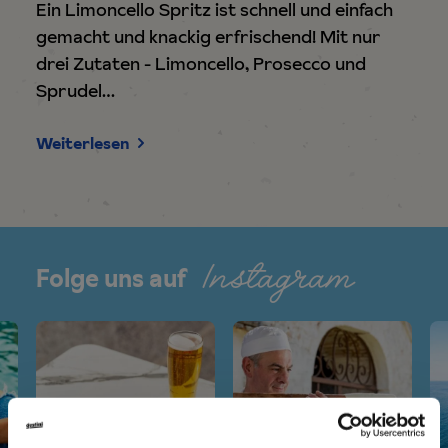
Ein Limoncello Spritz ist schnell und einfach
gemacht und knackig erfrischend! Mit nur
drei Zutaten - Limoncello, Prosecco und
Sprudel…
Weiterlesen
Instagram
Folge uns auf