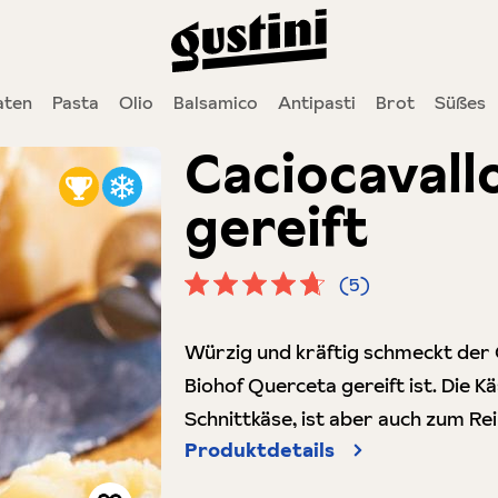
ten
Pasta
Olio
Balsamico
Antipasti
Brot
Süßes
Caciocavallo
gereift
(5)
Durchschnittliche Bewertung von 
Würzig und kräftig schmeckt der 
Biohof Querceta gereift ist. Die K
Schnittkäse, ist aber auch zum R
Produktdetails