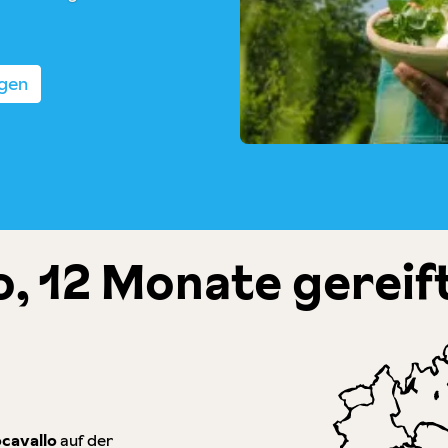
igen
o, 12 Monate gereif
ocavallo
auf der