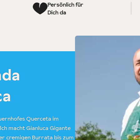
Persönlich für
Dich da
nda
ca
auernhofes Querceta im
ilch macht Gianluca Gigante
der cremigen Burrata bis zum