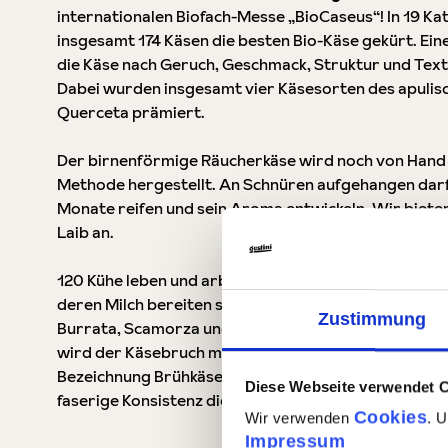
internationalen Biofach-Messe „BioCaseus“! In 19 K
insgesamt 174 Käsen die besten Bio-Käse gekürt. Ein
die Käse nach Geruch, Geschmack, Struktur und Text
Dabei wurden insgesamt vier Käsesorten des apulis
Querceta prämiert.
Der birnenförmige Räucherkäse wird noch von Hand i
Methode hergestellt. An Schnüren aufgehangen darf d
Monate reifen und sein Aroma entwickeln. Wir bieten
Laib an.
120 Kühe leben und arbeiten auf dem Bio-Bauernhof 
deren Milch bereiten sie auf ihrem Hof in traditionel
Zustimmung
Burrata, Scamorza und andere Käsesorten nach dem 
wird der Käsebruch mit bis zu 80°C heißem Wasser 
Bezeichnung Brühkäse) und anschließend geknetet. S
Diese Webseite verwendet 
faserige Konsistenz dieser Käsesorten.
Cookies
Wir verwenden
. 
Impressum