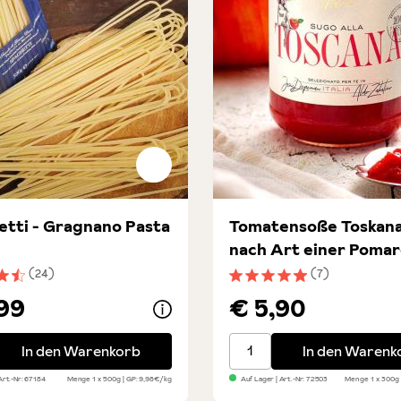
tti - Gragnano Pasta
Tomatensoße Toskana
nach Art einer Pomar
(24)
(7)
en
hnittliche Bewertung von 4.5 von 5 Sternen
Durchschnittliche Bewert
99
€ 5,90
ti - Gragnano Pasta IGP
Tomatensoße Toskana - n
In den Warenkorb
In den Warenk
Art.-Nr:
67184
Menge
1 x 500g
GP: 9,98€/kg
Auf Lager
| Art.-Nr:
72503
Menge
1 x 300g