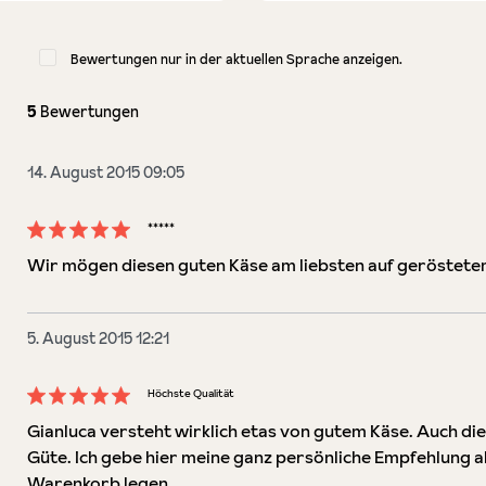
Bewertungen nur in der aktuellen Sprache anzeigen.
5
Bewertungen
14. August 2015 09:05
*****
Bewertung mit 5 von 5 Sternen
Wir mögen diesen guten Käse am liebsten auf geröstetem
5. August 2015 12:21
Höchste Qualität
Bewertung mit 5 von 5 Sternen
Gianluca versteht wirklich etas von gutem Käse. Auch die
Güte. Ich gebe hier meine ganz persönliche Empfehlung ab
Warenkorb legen.