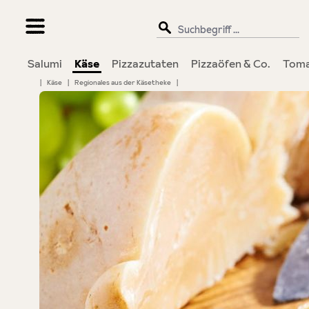
springen
Zur Hauptnavigation springen
Salumi
Käse
Pizzazutaten
Pizzaöfen & Co.
Toma
|
Käse
|
Regionales aus der Käsetheke
|
Bildergalerie überspringen