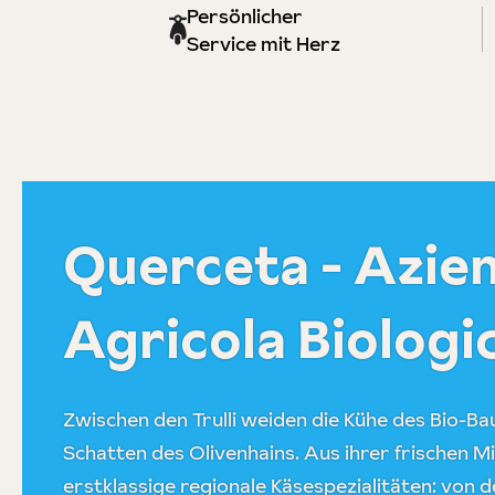
Persönlicher
Service mit Herz
Querceta - Azie
Agricola Biologi
Zwischen den Trulli weiden die Kühe des Bio-B
Schatten des Olivenhains. Aus ihrer frischen M
erstklassige regionale Käsespezialitäten: von 