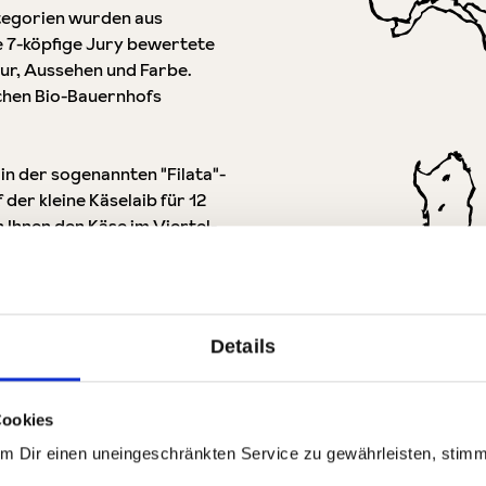
ategorien wurden aus
e 7-köpfige Jury bewertete
ur, Aussehen und Farbe.
chen Bio-Bauernhofs
n der sogenannten "Filata"-
er kleine Käselaib für 12
 Ihnen den Käse im Viertel-
von Gianluca und Amalia. Aus
ler Handarbeit Mozzarella,
Alle Produkte aus Apuli
Details
Filata-Verfahren zu. Dabei
Zur Region
überbrüht (daher auch die
o entsteht die typisch
Cookies
Um Dir einen uneingeschränkten Service zu gewährleisten, stim