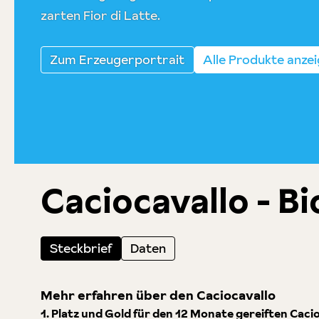
zarten Fior di Latte.
Zum Erzeugerportrait
Alle Produkte anze
Caciocavallo - Bi
Steckbrief
Daten
Mehr erfahren über den Caciocavallo
1. Platz und Gold für den 12 Monate gereiften Caci