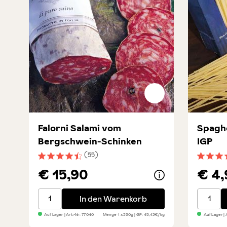
Falorni Salami vom
Spaghe
Bergschwein-Schinken
IGP
(55)
Durchschnittliche Bewertung von 4.5 von 5 Stern
Durchsc
€ 15,90
€ 4,
Falorni Salami vom Bergschwein-Schinken
Spaghet
In den Warenkorb
Auf Lager
| Art.-Nr:
77040
Menge
1 x 350g
GP: 45,43€/kg
Auf Lager
| 