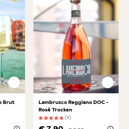
o Brut
Lambrusco Reggiano DOC -
Rosè Trocken
(9)
ung von 5 von 5 Sternen
Durchschnittliche Bewertung von 5 von 5 
€ 7,90