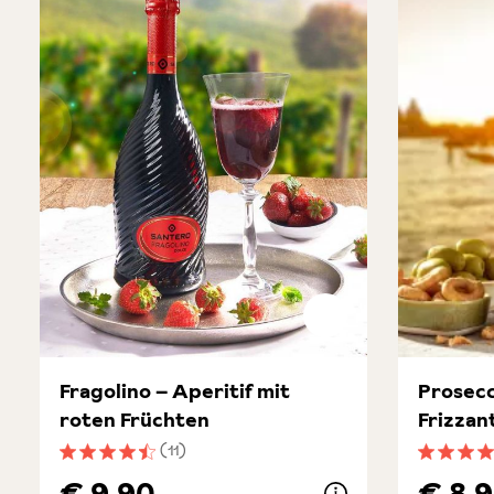
Fragolino – Aperitif mit
Prosec
roten Früchten
Frizzan
(11)
Durchschnittliche Bewertung von 4.4 von 5 Sternen
Durchsch
€ 9,90
€ 8,