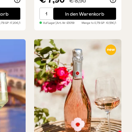
€ 8,90
t Millesimato 2023
Lambrusco Reggiano DOC - Rosè Trocken
korb
In den Warenkorb
0,75l
GP: 17,20€/l
Auf Lager
| Art.-Nr:
63059
Menge
1 x 0,75l
GP: 10,53€/l