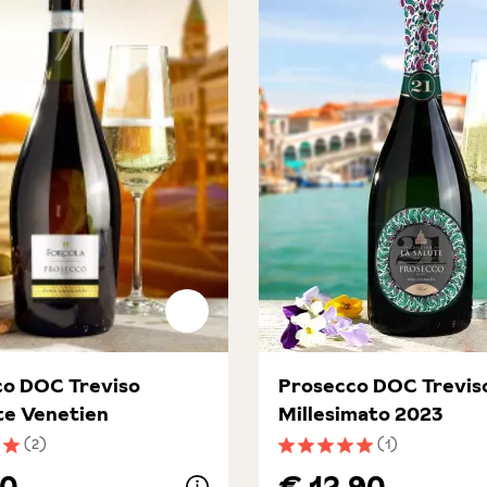
co DOC Treviso
Prosecco DOC Trevis
te Venetien
Millesimato 2023
(2)
(1)
nittliche Bewertung von 5 von 5 Sternen
Durchschnittliche Bewert
90
€ 12,90