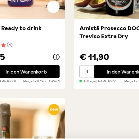
- Ready to drink
Amistà Prosecco DO
Treviso Extra Dry
(1)
nittliche Bewertung von 5 von 5 Sternen
95
€ 11,90
Ready to drink
Amistà Prosecco DOC Tre
In den Warenkorb
In den Waren
rt.-Nr:
63069
Menge
1 x 0,75l
GP: 13,27€/l
Auf Lager
| Art.-Nr:
63053
Menge
1 x 