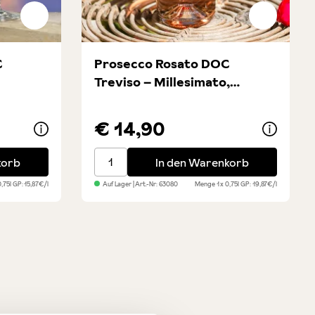
C
Prosecco Rosato DOC
Treviso – Millesimato,
Spumante brut
€ 14,90
viso Extra Dry
Prosecco Rosato DOC Treviso – Millesima
korb
In den Warenkorb
0,75l
GP: 15,87€/l
Auf Lager
| Art.-Nr:
63080
Menge
1 x 0,75l
GP: 19,87€/l