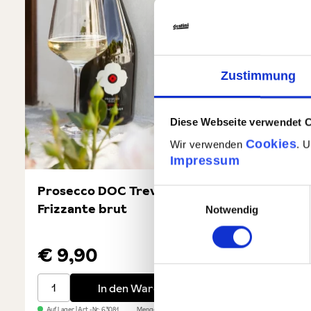
Zustimmung
Diese Webseite verwendet 
Cookies
Wir verwenden
. 
Impressum
Prosecco DOC Treviso -
Prosecc
Einwilligungsauswahl
Frizzante brut
Millesi
Notwendig
€ 9,90
€ 13
Prosecco DOC Treviso - Frizzante brut
Prosecco
In den Warenkorb
Auf Lager
| Art.-Nr:
63081
Menge
1 x 0,75l
GP: 13,20€/l
Auf Lager
| A