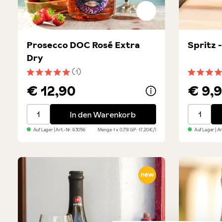
Prosecco DOC Rosé Extra
Spritz 
Dry
(1)
Durchschnittliche Bewertung von 5 von 5 Sternen
Durchsch
€ 12,90
€ 9,
Prosecco DOC Rosé Extra Dry
Spritz - 
In den Warenkorb
Auf Lager
| Art.-Nr:
63056
Menge
1 x 0,75l
GP: 17,20€/l
Auf Lager
| A