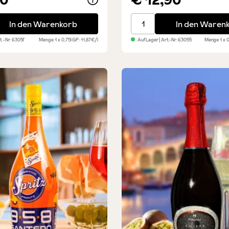
 DOC Treviso Frizzante Venetien
Prosecco DOC Treviso Bru
In den Warenkorb
In den Waren
rt.-Nr:
63057
Menge
1 x 0,75l
GP: 11,87€/l
Auf Lager
| Art.-Nr:
63055
Menge
1 x 