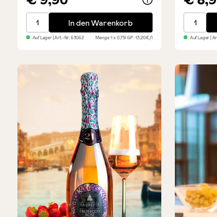
Fragolino – Aperitif mit roten Früchten
Prosecco
In den Warenkorb
Auf Lager
| Art.-Nr:
63062
Menge
1 x 0,75l
GP: 13,20€/l
Auf Lager
| A