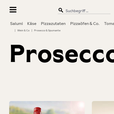
springen
Zur Hauptnavigation springen
Salumi
Käse
Pizzazutaten
Pizzaöfen & Co.
Toma
|
Wein & Co
|
Prosecco & Spumante
Prosecc