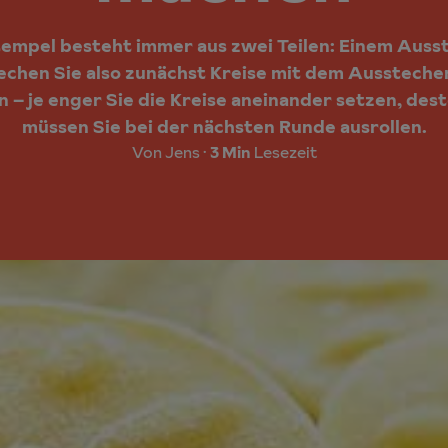
tempel besteht immer aus zwei Teilen: Einem Aus
chen Sie also zunächst Kreise mit dem Ausstecher
 – je enger Sie die Kreise aneinander setzen, des
müssen Sie bei der nächsten Runde ausrollen.
Von Jens
3 Min
Lesezeit