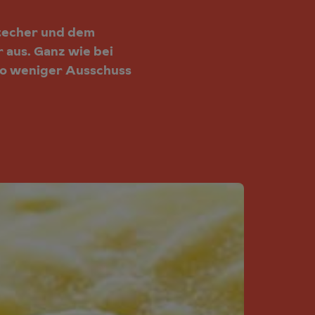
stecher und dem
 aus. Ganz wie bei
to weniger Ausschuss