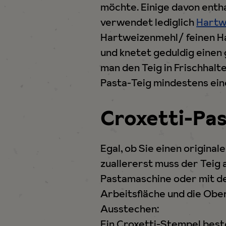
möchte. Einige davon entha
h
verwendet lediglich
Hartw
l
Hartweizenmehl/ feinen H
und knetet geduldig einen 
man den Teig in Frischhalte
Pasta-Teig mindestens ein
Croxetti-Pa
Egal, ob Sie einen origin
zuallererst muss der Teig 
Pastamaschine oder mit de
Arbeitsfläche und die Ober
Ausstechen:
Ein Croxetti-Stempel best