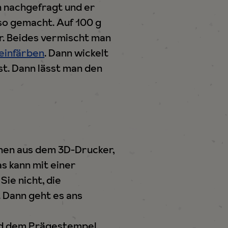
n nachgefragt und er
so gemacht. Auf 100 g
. Beides vermischt man
einfärben
. Dann wickelt
ist. Dann lässt man den
inen aus dem 3D-Drucker,
as kann mit einer
ie nicht, die
 Dann geht es ans
nd dem Prägestempel.