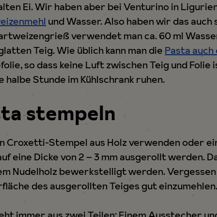
lten Ei. Wir haben aber bei Venturino in Ligurie
eizenmehl
und Wasser. Also haben wir das auch 
artweizengrieß verwendet man ca. 60 ml Wasser
glatten Teig. Wie üblich kann man die
Pasta auch 
folie, so dass keine Luft zwischen Teig und Folie 
e halbe Stunde im Kühlschrank ruhen.
sta stempeln
alen Croxetti-Stempel aus Holz verwenden oder e
auf eine Dicke von 2 – 3 mm ausgerollt werden. D
m Nudelholz bewerkstelligt werden. Vergessen S
fläche des ausgerollten Teiges gut einzumehlen.
eht immer aus zwei Teilen: Einem Ausstecher u