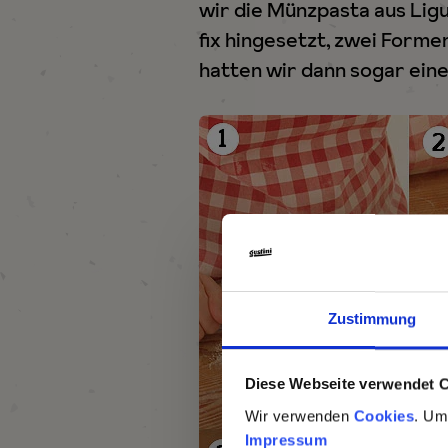
wir die Münzpasta aus Lig
fix hingesetzt, zwei Form
hatten wir dann sogar ein
Zustimmung
Diese Webseite verwendet 
Wir verwenden
Cookies
. Um
Impressum