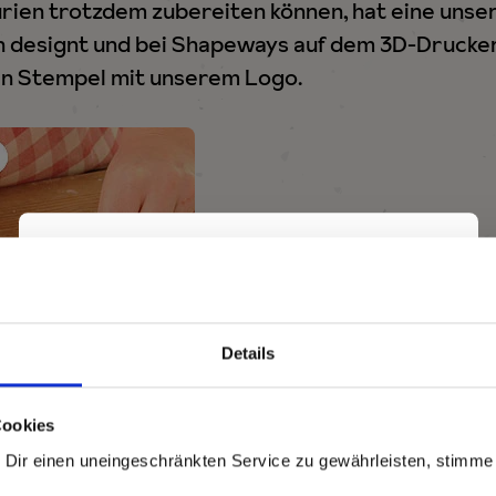
urien trotzdem zubereiten können, hat eine unse
en designt und bei Shapeways auf dem 3D-Drucke
en Stempel mit unserem Logo.
×
Details
Pasta la vista,
Cookies
Baby!
 Dir einen uneingeschränkten Service zu gewährleisten, stimme