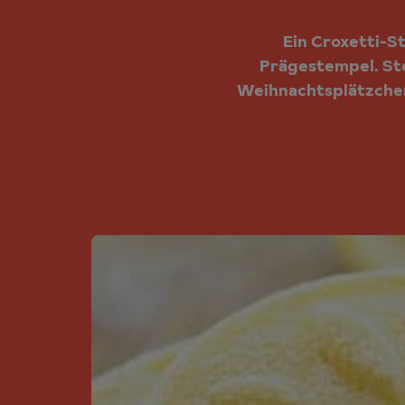
Ein Croxetti-S
Prägestempel. Ste
Weihnachtsplätzchen