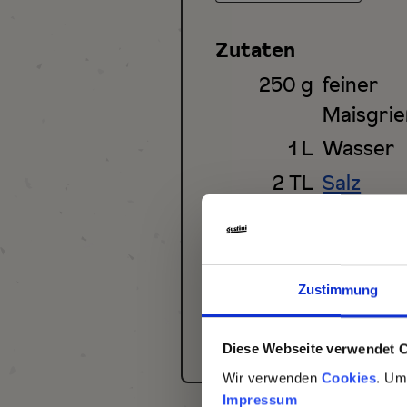
Zutaten
250
g
feiner
Maisgri
1
L
Wasser
2
TL
Salz
1
EL
Butter
2
EL
geriebe
Parmesa
Zustimmung
1
Schuss M
Diese Webseite verwendet 
Wir verwenden
Cookies
. Um
Impressum