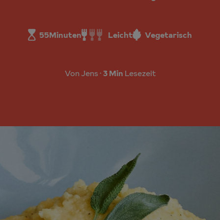
55
Minuten
Leicht
Vegetarisch
Von Jens
3 Min
Lesezeit