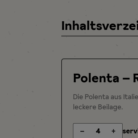
Inhaltsverze
Polenta – 
Die Polenta aus Ital
leckere Beilage.
–
+
serv