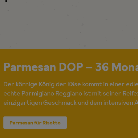
Parmesan DOP – 36 Mona
Der körnige König der Käse kommt in einer ed
echte Parmigiano Reggiano ist mit seiner Reif
einzigartigen Geschmack und dem intensiven A
Parmesan für Risotto