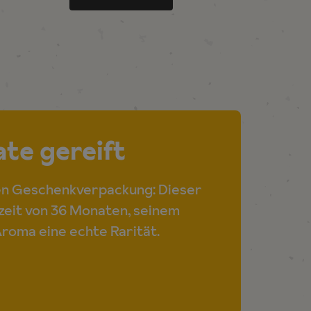
te gereift
len Geschenkverpackung: Dieser
ezeit von 36 Monaten, seinem
roma eine echte Rarität.