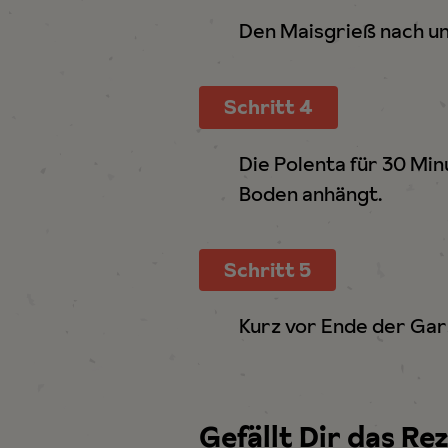
h
Den Maisgrieß nach un
l
Schritt 4
Die Polenta für 30 Min
Boden anhängt.
Schritt 5
Kurz vor Ende der Gar
Gefällt Dir das Re